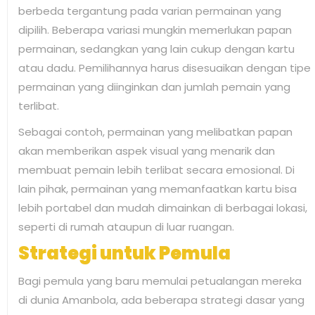
berbeda tergantung pada varian permainan yang
dipilih. Beberapa variasi mungkin memerlukan papan
permainan, sedangkan yang lain cukup dengan kartu
atau dadu. Pemilihannya harus disesuaikan dengan tipe
permainan yang diinginkan dan jumlah pemain yang
terlibat.
Sebagai contoh, permainan yang melibatkan papan
akan memberikan aspek visual yang menarik dan
membuat pemain lebih terlibat secara emosional. Di
lain pihak, permainan yang memanfaatkan kartu bisa
lebih portabel dan mudah dimainkan di berbagai lokasi,
seperti di rumah ataupun di luar ruangan.
Strategi untuk Pemula
Bagi pemula yang baru memulai petualangan mereka
di dunia Amanbola, ada beberapa strategi dasar yang