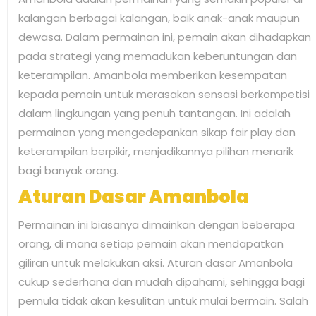
kalangan berbagai kalangan, baik anak-anak maupun
dewasa. Dalam permainan ini, pemain akan dihadapkan
pada strategi yang memadukan keberuntungan dan
keterampilan. Amanbola memberikan kesempatan
kepada pemain untuk merasakan sensasi berkompetisi
dalam lingkungan yang penuh tantangan. Ini adalah
permainan yang mengedepankan sikap fair play dan
keterampilan berpikir, menjadikannya pilihan menarik
bagi banyak orang.
Aturan Dasar Amanbola
Permainan ini biasanya dimainkan dengan beberapa
orang, di mana setiap pemain akan mendapatkan
giliran untuk melakukan aksi. Aturan dasar Amanbola
cukup sederhana dan mudah dipahami, sehingga bagi
pemula tidak akan kesulitan untuk mulai bermain. Salah