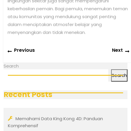
lingkungan sekitar juga sangat mempengaruhi
keberhasilan pemain. Bagi pemula, menemukan teman
atau komunitas yang mendukung sangat penting
dalam menciptakan atmosfer belajar yang
menyenangkan dan tidak menekan.
Post
Previous
Previous
Next
navigation
post:
Search
Search
Recent Posts
Memahami Data King Kong 4D: Panduan
Komprehensif