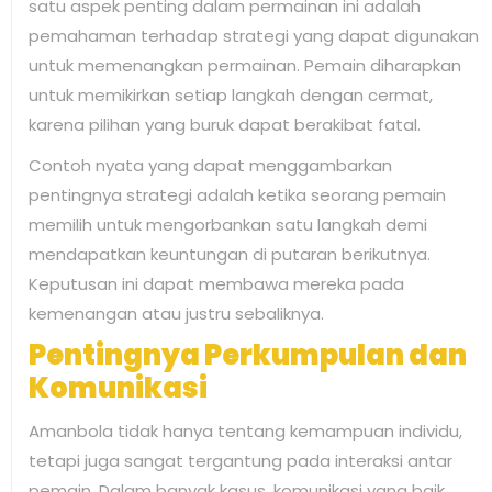
satu aspek penting dalam permainan ini adalah
pemahaman terhadap strategi yang dapat digunakan
untuk memenangkan permainan. Pemain diharapkan
untuk memikirkan setiap langkah dengan cermat,
karena pilihan yang buruk dapat berakibat fatal.
Contoh nyata yang dapat menggambarkan
pentingnya strategi adalah ketika seorang pemain
memilih untuk mengorbankan satu langkah demi
mendapatkan keuntungan di putaran berikutnya.
Keputusan ini dapat membawa mereka pada
kemenangan atau justru sebaliknya.
Pentingnya Perkumpulan dan
Komunikasi
Amanbola tidak hanya tentang kemampuan individu,
tetapi juga sangat tergantung pada interaksi antar
pemain. Dalam banyak kasus, komunikasi yang baik