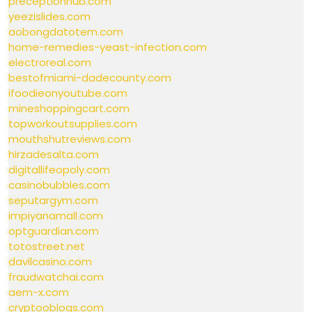
preceptionhub.com
yeezislides.com
aobongdatotem.com
home-remedies-yeast-infection.com
electroreal.com
bestofmiami-dadecounty.com
ifoodieonyoutube.com
mineshoppingcart.com
topworkoutsupplies.com
mouthshutreviews.com
hirzadesalta.com
digitallifeopoly.com
casinobubbles.com
seputargym.com
impiyanamall.com
optguardian.com
totostreet.net
davilcasino.com
fraudwatchai.com
aem-x.com
cryptooblogs.com