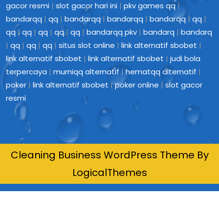
gacor resmi
|
slot gacor hari ini
|
pkv games qq
|
bandarqq
|
qq
|
bandarqq
|
bandarqq
|
bandarqq
|
qq
|
qq
|
qq
|
qq
|
qq
|
qq
|
bandarqq pkv
|
bandarq
|
bandarq
|
qq
|
qq
|
qq
|
situs slot online
|
link alternatif sbobet
|
link alternatif sbobet
|
link alternatif sbobet
|
judi bola
terpercaya
|
murniqq alternatif
|
hematqq alternatif
|
poker
|
link alternatif sbobet
|
poker online
|
slot gacor
resmi
Cleaning Business WordPress Theme By
LogicalThemes