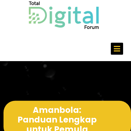
Skip
to
content
Op
Me
Amanbola:
Panduan Lengkap
untuk Pemula