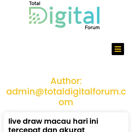
Skip
to
content
Op
Me
Author:
admin@totaldigitalforum.c
om
live draw macau hari ini
live
tercepat dan akurat