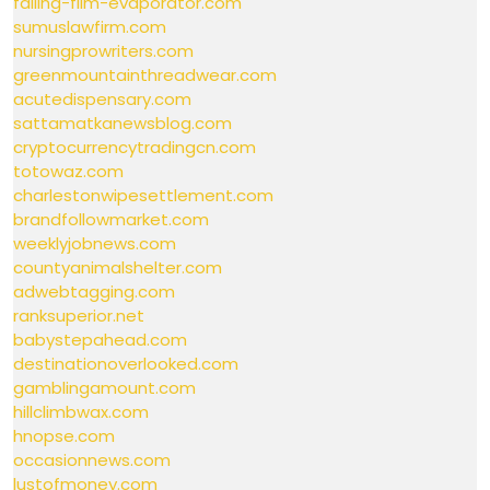
falling-film-evaporator.com
sumuslawfirm.com
nursingprowriters.com
greenmountainthreadwear.com
acutedispensary.com
sattamatkanewsblog.com
cryptocurrencytradingcn.com
totowaz.com
charlestonwipesettlement.com
brandfollowmarket.com
weeklyjobnews.com
countyanimalshelter.com
adwebtagging.com
ranksuperior.net
babystepahead.com
destinationoverlooked.com
gamblingamount.com
hillclimbwax.com
hnopse.com
occasionnews.com
lustofmoney.com