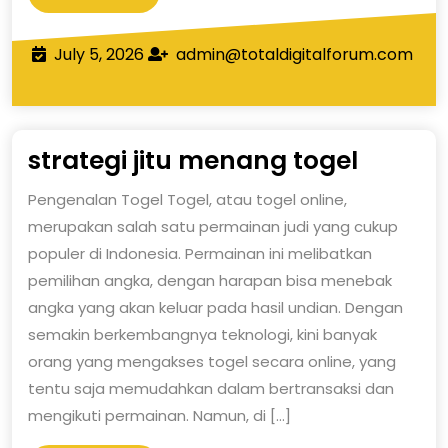
More
July
July 5, 2026
admin@totaldigitalforum.com
admin@totaldigitalforum.com
5,
2026
strateg
strategi jitu menang togel
jitu
Pengenalan Togel Togel, atau togel online,
menan
merupakan salah satu permainan judi yang cukup
togel
populer di Indonesia. Permainan ini melibatkan
pemilihan angka, dengan harapan bisa menebak
angka yang akan keluar pada hasil undian. Dengan
semakin berkembangnya teknologi, kini banyak
orang yang mengakses togel secara online, yang
tentu saja memudahkan dalam bertransaksi dan
mengikuti permainan. Namun, di […]