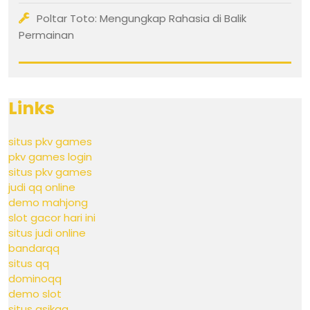
Poltar Toto: Mengungkap Rahasia di Balik
Permainan
Links
situs pkv games
pkv games login
situs pkv games
judi qq online
demo mahjong
slot gacor hari ini
situs judi online
bandarqq
situs qq
dominoqq
demo slot
situs asikqq