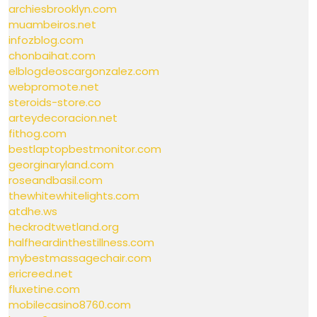
archiesbrooklyn.com
muambeiros.net
infozblog.com
chonbaihat.com
elblogdeoscargonzalez.com
webpromote.net
steroids-store.co
arteydecoracion.net
fithog.com
bestlaptopbestmonitor.com
georginaryland.com
roseandbasil.com
thewhitewhitelights.com
atdhe.ws
heckrodtwetland.org
halfheardinthestillness.com
mybestmassagechair.com
ericreed.net
fluxetine.com
mobilecasino8760.com