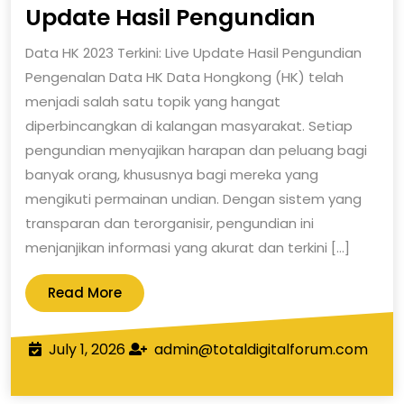
Data
Update Hasil Pengundian
HK
Data HK 2023 Terkini: Live Update Hasil Pengundian
2023
Pengenalan Data HK Data Hongkong (HK) telah
Terkini:
menjadi salah satu topik yang hangat
Live
diperbincangkan di kalangan masyarakat. Setiap
Update
pengundian menyajikan harapan dan peluang bagi
Hasil
banyak orang, khususnya bagi mereka yang
mengikuti permainan undian. Dengan sistem yang
Pengun
transparan dan terorganisir, pengundian ini
menjanjikan informasi yang akurat dan terkini […]
Read
Read More
More
July
July 1, 2026
admin@totaldigitalforum.com
admin@totaldigitalforum.com
1,
2026