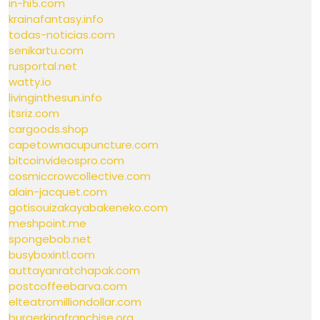
in-hi5.com
krainafantasy.info
todas-noticias.com
senikartu.com
rusportal.net
watty.io
livinginthesun.info
itsriz.com
cargoods.shop
capetownacupuncture.com
bitcoinvideospro.com
cosmiccrowcollective.com
alain-jacquet.com
gotisouizakayabakeneko.com
meshpoint.me
spongebob.net
busyboxintl.com
auttayanratchapak.com
postcoffeebarva.com
elteatromilliondollar.com
burgerkingfranchise.org