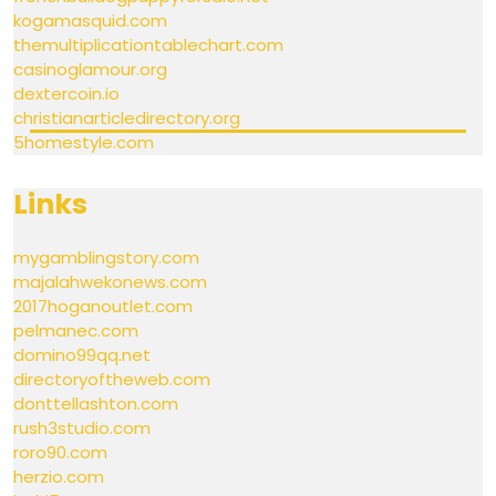
kogamasquid.com
themultiplicationtablechart.com
casinoglamour.org
dextercoin.io
christianarticledirectory.org
5homestyle.com
Links
mygamblingstory.com
majalahwekonews.com
2017hoganoutlet.com
pelmanec.com
domino99qq.net
directoryoftheweb.com
donttellashton.com
rush3studio.com
roro90.com
herzio.com