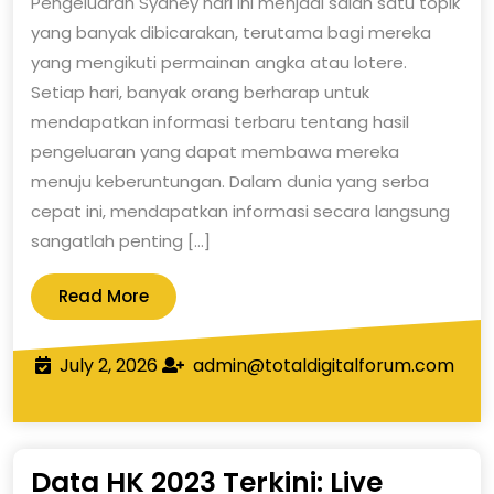
Pengeluaran Sydney hari ini menjadi salah satu topik
ini
yang banyak dibicarakan, terutama bagi mereka
live
yang mengikuti permainan angka atau lotere.
tercepat
Setiap hari, banyak orang berharap untuk
mendapatkan informasi terbaru tentang hasil
pengeluaran yang dapat membawa mereka
menuju keberuntungan. Dalam dunia yang serba
cepat ini, mendapatkan informasi secara langsung
sangatlah penting […]
Read
Read More
More
July
July 2, 2026
admin@totaldigitalforum.com
admin@totaldigitalforum.com
2,
2026
Data HK 2023 Terkini: Live