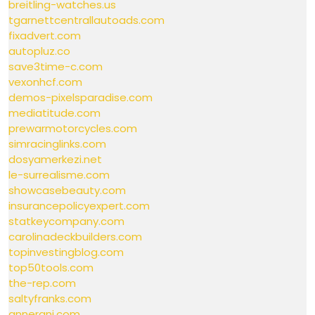
breitling-watches.us
tgarnettcentrallautoads.com
fixadvert.com
autopluz.co
save3time-c.com
vexonhcf.com
demos-pixelsparadise.com
mediatitude.com
prewarmotorcycles.com
simracinglinks.com
dosyamerkezi.net
le-surrealisme.com
showcasebeauty.com
insurancepolicyexpert.com
statkeycompany.com
carolinadeckbuilders.com
topinvestingblog.com
top50tools.com
the-rep.com
saltyfranks.com
annerani.com