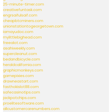
25-minute-timer.com
creativefuntask.com
engrsaifulsaif.com
cheapbtcminers.com
unionstationtogeorgetown.com
iamayudoc.com
mylittlebighead.com
freealot.com
asahiweekly.com
supercleanut.com
bedandbicycle.com
heraldcalifornia.com
graphicmonkeys.com
gamepixies.com
drawneastart.com
fasthokislot88.com
safecasinotips.com
jackpotchips.com
proelitesoftware.com
allcustomercarenumbers.com