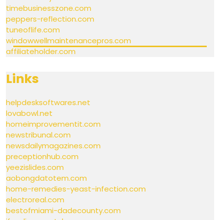
timebusinesszone.com
peppers-reflection.com
tuneoflife.com
windowwellmaintenancepros.com
affiliateholder.com
Links
helpdesksoftwares.net
lovabowl.net
homeimprovementit.com
newstribunal.com
newsdailymagazines.com
preceptionhub.com
yeezislides.com
aobongdatotem.com
home-remedies-yeast-infection.com
electroreal.com
bestofmiami-dadecounty.com