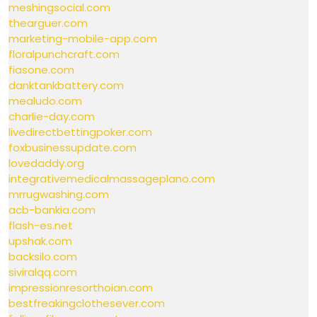
meshingsocial.com
thearguer.com
marketing-mobile-app.com
floralpunchcraft.com
fiasone.com
danktankbattery.com
mealudo.com
charlie-day.com
livedirectbettingpoker.com
foxbusinessupdate.com
lovedaddy.org
integrativemedicalmassageplano.com
mrrugwashing.com
acb-bankia.com
flash-es.net
upshak.com
backsilo.com
siviralqq.com
impressionresorthoian.com
bestfreakingclothesever.com