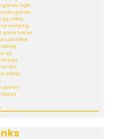
v games login
tus pkv games
i qq online
mo mahjong
t gacor hari ini
us judi online
ndarqq
tus qq
minoqq
mo slot
us asikqq
v
v games
ndarqq
v
v
inks