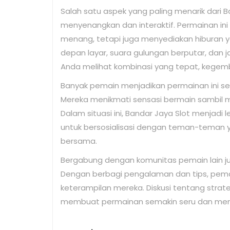
Salah satu aspek yang paling menarik dari
menyenangkan dan interaktif. Permainan i
menang, tetapi juga menyediakan hiburan 
depan layar, suara gulungan berputar, dan j
Anda melihat kombinasi yang tepat, kegem
Banyak pemain menjadikan permainan ini seb
Mereka menikmati sensasi bermain sambil 
Dalam situasi ini, Bandar Jaya Slot menjadi 
untuk bersosialisasi dengan teman-teman 
bersama.
Bergabung dengan komunitas pemain lain j
Dengan berbagi pengalaman dan tips, pema
keterampilan mereka. Diskusi tentang strat
membuat permainan semakin seru dan men
Post