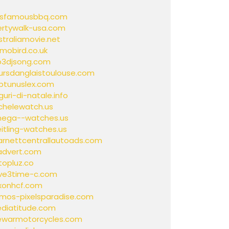
msfamousbbq.com
bertywalk-usa.com
straliamovie.net
zmobird.co.uk
3djsong.com
ursdanglaistoulouse.com
ptunuslex.com
guri-di-natale.info
chelewatch.us
ega--watches.us
eitling-watches.us
arnettcentrallautoads.com
xadvert.com
topluz.co
ve3time-c.com
xonhcf.com
mos-pixelsparadise.com
diatitude.com
ewarmotorcycles.com