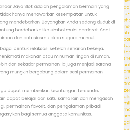
si
 Bandar Jaya Slot adalah pengalaman bermain yang
do
le
ni tidak hanya menawarkan kesempatan untuk
sh
yang mendebarkan. Bayangkan Anda sedang duduk di
in
antung berdebar ketika simbol mulai berderet. Saat
st
biraan dan antusiasme akan segera muncul.
ca
to
agai bentuk relaksasi setelah seharian bekerja.
to
menikmati makanan atau minuman ringan di rumah.
th
lebih dari sekadar permainan; ia juga menjadi sarana
sa
an
yang mungkin bergabung dalam sesi permainan
ja
00
ze
uga dapat memberikan keuntungan tersendiri.
bi
in dapat belajar dari satu sama lain dan mengasah
mi
egi, permainan favorit, dan pengalaman pribadi
mo
gasyikan bagi semua anggota komunitas.
sm
gal
ba