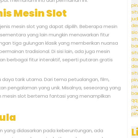
pat memahami inti dari permainan ini.
pk
is Mesin Slot
si
jud
de
enis mesin slot yang dapat dipilih. Beberapa mesin
slo
, sementara yang lain mungkin menawarkan fitur
sit
engan tiga gulungan klasik yang memberikan nuansa
ba
rmainan tradisional. Di sisi lain, ada juga mesin
si
do
berbagai fitur interaktif, seperti putaran gratis
de
sit
daya tarik utama. Dari tema petualangan, film,
pk
pk
an pengalaman yang unik. Misalnya, seseorang yang
ba
an mesin slot bertema fantasi yang menampilkan
qq
pk
ula
pk
L
an yang didasarkan pada keberuntungan, ada