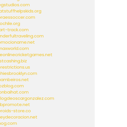
egstudios.com
atstuffhelpskids.org
raessoccer.com
ochile.org
art-track.com
nderfultraveling.com
omocioname.net
maxworld.com
eeonlinecricketgames.net
stcashing.biz
erestrictions.us
chiesbrooklyn.com
ambeiros.net
fozblog.com
onbaihat.com
blogdeoscargonzalez.com
bpromote.net
eroids-store.co
teydecoracion.net
thog.com