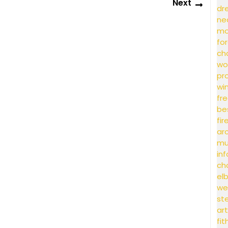
Next
Next
dr
post:
ne
mo
for
ch
wo
pr
wi
fr
be
fir
ar
mu
in
ch
el
we
st
ar
fi