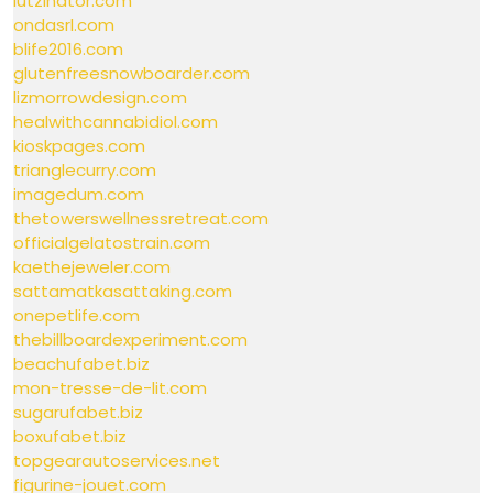
lutzinator.com
ondasrl.com
blife2016.com
glutenfreesnowboarder.com
lizmorrowdesign.com
healwithcannabidiol.com
kioskpages.com
trianglecurry.com
imagedum.com
thetowerswellnessretreat.com
officialgelatostrain.com
kaethejeweler.com
sattamatkasattaking.com
onepetlife.com
thebillboardexperiment.com
beachufabet.biz
mon-tresse-de-lit.com
sugarufabet.biz
boxufabet.biz
topgearautoservices.net
figurine-jouet.com