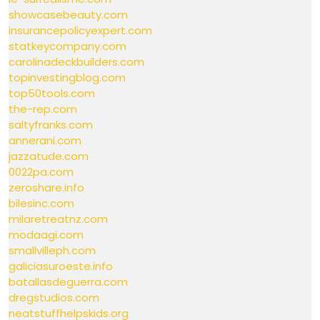
showcasebeauty.com
insurancepolicyexpert.com
statkeycompany.com
carolinadeckbuilders.com
topinvestingblog.com
top50tools.com
the-rep.com
saltyfranks.com
annerani.com
jazzatude.com
0022pa.com
zeroshare.info
bilesinc.com
milaretreatnz.com
modaagi.com
smallvilleph.com
galiciasuroeste.info
batallasdeguerra.com
dregstudios.com
neatstuffhelpskids.org