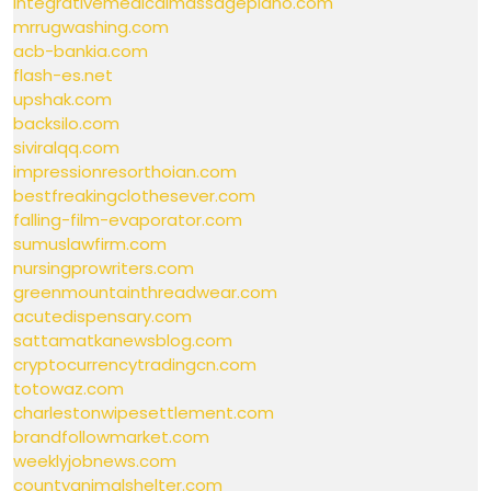
integrativemedicalmassageplano.com
mrrugwashing.com
acb-bankia.com
flash-es.net
upshak.com
backsilo.com
siviralqq.com
impressionresorthoian.com
bestfreakingclothesever.com
falling-film-evaporator.com
sumuslawfirm.com
nursingprowriters.com
greenmountainthreadwear.com
acutedispensary.com
sattamatkanewsblog.com
cryptocurrencytradingcn.com
totowaz.com
charlestonwipesettlement.com
brandfollowmarket.com
weeklyjobnews.com
countyanimalshelter.com