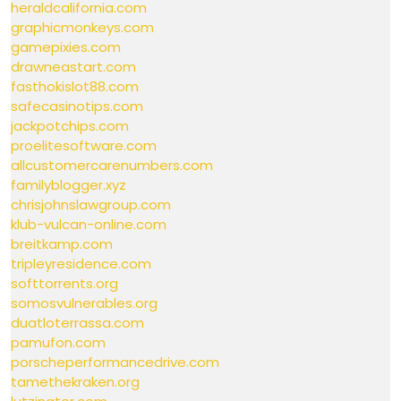
heraldcalifornia.com
graphicmonkeys.com
gamepixies.com
drawneastart.com
fasthokislot88.com
safecasinotips.com
jackpotchips.com
proelitesoftware.com
allcustomercarenumbers.com
familyblogger.xyz
chrisjohnslawgroup.com
klub-vulcan-online.com
breitkamp.com
tripleyresidence.com
softtorrents.org
somosvulnerables.org
duatloterrassa.com
pamufon.com
porscheperformancedrive.com
tamethekraken.org