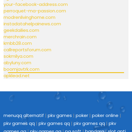
your-facebook-address.com
perroquet-ma-passion.com
modrenlivinghome.com
instadatahelpainews.com
geekdailies.com
merchrain.com
kmbb28.com
callreportsforum.com
sokmilya.com
abyluny.com
boomjavtrk.com
apklead.net
menuqq alternatif
|
pkv games
|
poker
|
poker online
|
pkv games qq
|
pkv games qq
|
pkv games qq
|
pkv
games qq
|
pkv games qq
|
pg soft
|
bandarq
|
slot anti