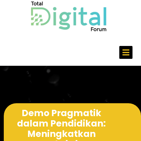
Skip
to
content
Op
Me
Demo Pragmatik
dalam Pendidikan:
Meningkatkan