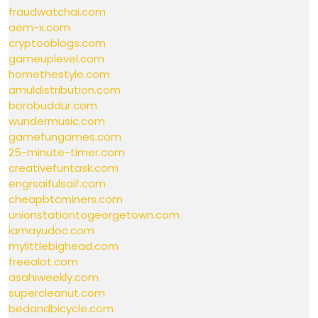
fraudwatchai.com
aem-x.com
cryptooblogs.com
gameuplevel.com
homethestyle.com
amuldistribution.com
borobuddur.com
wundermusic.com
gamefungames.com
25-minute-timer.com
creativefuntask.com
engrsaifulsaif.com
cheapbtcminers.com
unionstationtogeorgetown.com
iamayudoc.com
mylittlebighead.com
freealot.com
asahiweekly.com
supercleanut.com
bedandbicycle.com