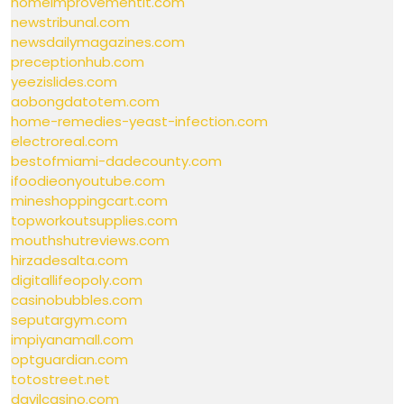
homeimprovementit.com
newstribunal.com
newsdailymagazines.com
preceptionhub.com
yeezislides.com
aobongdatotem.com
home-remedies-yeast-infection.com
electroreal.com
bestofmiami-dadecounty.com
ifoodieonyoutube.com
mineshoppingcart.com
topworkoutsupplies.com
mouthshutreviews.com
hirzadesalta.com
digitallifeopoly.com
casinobubbles.com
seputargym.com
impiyanamall.com
optguardian.com
totostreet.net
davilcasino.com