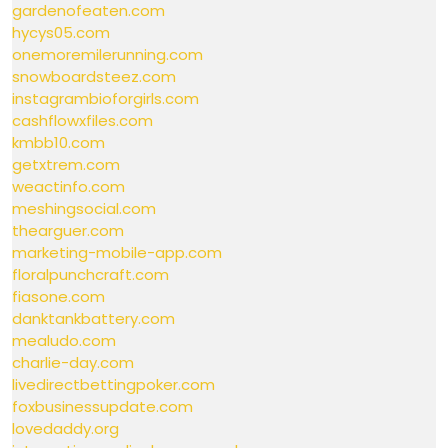
gardenofeaten.com
hycys05.com
onemoremilerunning.com
snowboardsteez.com
instagrambioforgirls.com
cashflowxfiles.com
kmbb10.com
getxtrem.com
weactinfo.com
meshingsocial.com
thearguer.com
marketing-mobile-app.com
floralpunchcraft.com
fiasone.com
danktankbattery.com
mealudo.com
charlie-day.com
livedirectbettingpoker.com
foxbusinessupdate.com
lovedaddy.org