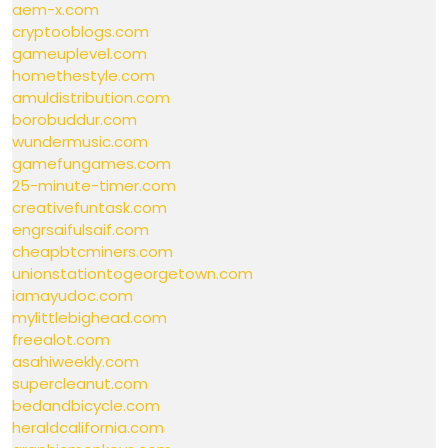
aem-x.com
cryptooblogs.com
gameuplevel.com
homethestyle.com
amuldistribution.com
borobuddur.com
wundermusic.com
gamefungames.com
25-minute-timer.com
creativefuntask.com
engrsaifulsaif.com
cheapbtcminers.com
unionstationtogeorgetown.com
iamayudoc.com
mylittlebighead.com
freealot.com
asahiweekly.com
supercleanut.com
bedandbicycle.com
heraldcalifornia.com