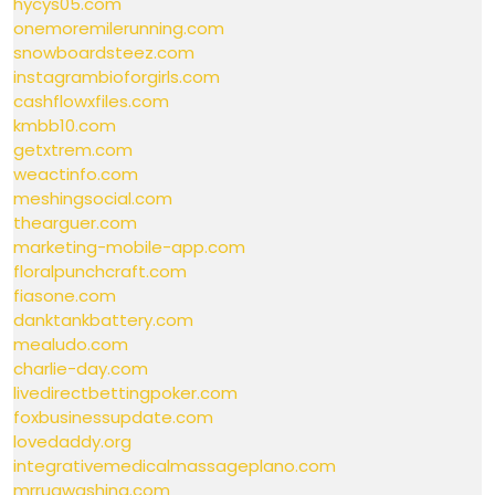
hycys05.com
onemoremilerunning.com
snowboardsteez.com
instagrambioforgirls.com
cashflowxfiles.com
kmbb10.com
getxtrem.com
weactinfo.com
meshingsocial.com
thearguer.com
marketing-mobile-app.com
floralpunchcraft.com
fiasone.com
danktankbattery.com
mealudo.com
charlie-day.com
livedirectbettingpoker.com
foxbusinessupdate.com
lovedaddy.org
integrativemedicalmassageplano.com
mrrugwashing.com