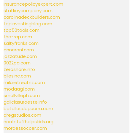
insurancepolicyexpert.com
statkeycompany.com
carolinadeckbuilders.com
topinvestingblog.com
top50tools.com
the-rep.com
saltyfranks.com
annerani.com
jazzatude.com
0022pa.com
zeroshare.info
bilesinc.com
milaretreatnz.com
modaagi.com
smallvilleph.com
galiciasuroeste.info
batallasdeguerra.com
dregstudios.com
neatstuffhelpskids.org
moraessoccer.com