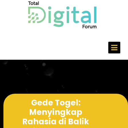
Skip
to
content
Op
Me
Gede Togel:
Menyingkap
Rahasia di Balik