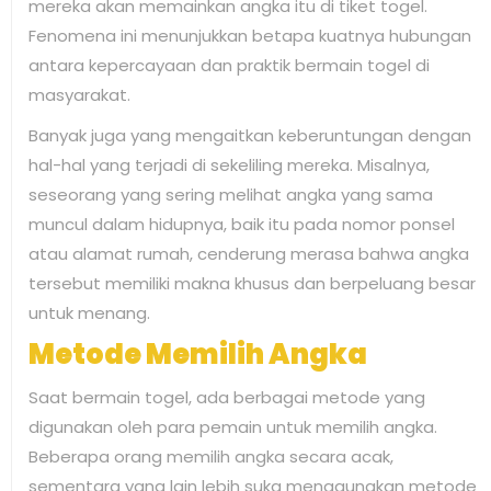
mereka akan memainkan angka itu di tiket togel.
Fenomena ini menunjukkan betapa kuatnya hubungan
antara kepercayaan dan praktik bermain togel di
masyarakat.
Banyak juga yang mengaitkan keberuntungan dengan
hal-hal yang terjadi di sekeliling mereka. Misalnya,
seseorang yang sering melihat angka yang sama
muncul dalam hidupnya, baik itu pada nomor ponsel
atau alamat rumah, cenderung merasa bahwa angka
tersebut memiliki makna khusus dan berpeluang besar
untuk menang.
Metode Memilih Angka
Saat bermain togel, ada berbagai metode yang
digunakan oleh para pemain untuk memilih angka.
Beberapa orang memilih angka secara acak,
sementara yang lain lebih suka menggunakan metode