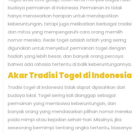
budaya permainan di Indonesia. Permainan ini tidak
hanya menawarkan harapan untuk mendapatkan
keberuntungan, tetapi juga melibatkan berbagai tradisi
dan mitos yang mempengaruhi cara orang memilih
nomor mereka. Gede togel adalah istilah yang sering
digunakan untuk menyebut permainan togel dengan
hadiah yang lebih besar, dan banyak orang percaya
bahwa ada rahasia tertentu di balik keberuntungannya.
Akar Tradisi Togel di Indonesia
Tradisi togel di Indonesia tidak dapat dipisahkan dari
budaya lokal. Togel sering kali dianggap sebagai
permainan yang membawa keberuntungan, dan
banyak orang yang mendasarkan pilihan nomor mereka
pada mimpi atau kejadian sehari-hari. Misalnya, jika
seseorang bermimpi tentang angka tertentu, biasanya