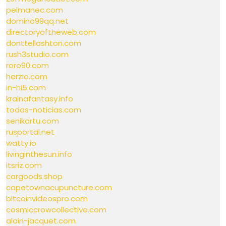
pelmanec.com
domino99qq.net
directoryoftheweb.com
donttellashton.com
rush3studio.com
roro90.com
herzio.com
in-hi5.com
krainafantasy.info
todas-noticias.com
senikartu.com
rusportal.net
watty.io
livinginthesun.info
itsriz.com
cargoods.shop
capetownacupuncture.com
bitcoinvideospro.com
cosmiccrowcollective.com
alain-jacquet.com