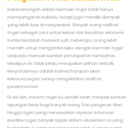
Keberuntungan dalam bermain togel tidak hanya
mempengaruhi individu, tetapi juga memiliki dampak
yang lebih luas di masyarakat. Banyak orang melihat
togel sebagai cara untuk keluar dari kesulitan ekonomi.
Ketika keadaan finansial sulit, beberapa orang lebih
memilih untuk mengambil risiko dengan bermain togel
daripada mencari sumber pendapatan tambahan.
Meskipun ini tidak selalu merupakan pilihan terbaik,
kenyataannya adalah bahwa harapan akan
keberuntungan sering mengalahkan realitas
perekonomian.
Di sisi lain, industri togel itu sendiri telah menjadi sumber
lapangan kerja bagi banyak orang. Dari pengecer tiket
hingga agen yang menawarkan layanan informasi
prediksi togel, banyak aspek dalam ekosistem ini yang
berkontribusi pada perekonomian lokal. Contoh nyata