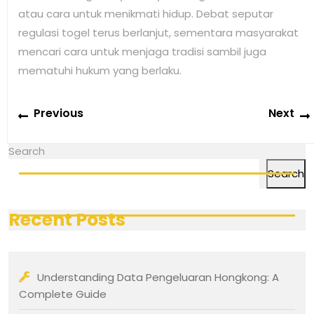
atau cara untuk menikmati hidup. Debat seputar
regulasi togel terus berlanjut, sementara masyarakat
mencari cara untuk menjaga tradisi sambil juga
mematuhi hukum yang berlaku.
Post
Previous
Previous
Next
navigation
post:
Search
Search
Recent Posts
Understanding Data Pengeluaran Hongkong: A
Complete Guide