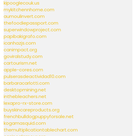
kipooglecouk.us
mykitchennhome.com
aumoulinvert.com
thefoodiepassport.com
superwindowproject.com
papibakigrafo.com
icanhazjs.com
canimpact.org
goviralstudy.com
cartourism.net
apple-cores.com
pulserasdeactividad10.com
barbaracarlotti.com
desktopmining.net
inthebleachers.net
lexapro-rx-store.com
buyskincareproducts.org
frenchbulldogpuppyforsale.net
kogamasquid.com
themultiplicationtablechart.com