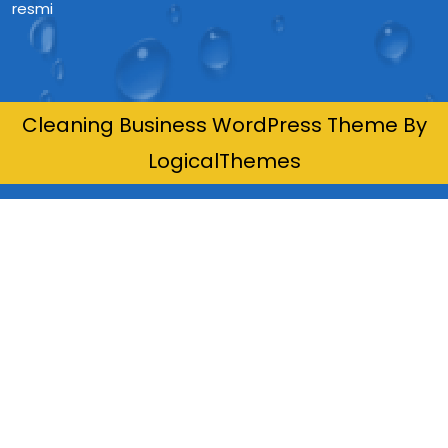
resmi
Cleaning Business WordPress Theme By
LogicalThemes