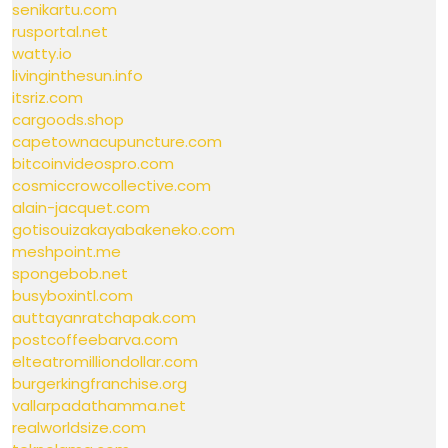
senikartu.com
rusportal.net
watty.io
livinginthesun.info
itsriz.com
cargoods.shop
capetownacupuncture.com
bitcoinvideospro.com
cosmiccrowcollective.com
alain-jacquet.com
gotisouizakayabakeneko.com
meshpoint.me
spongebob.net
busyboxintl.com
auttayanratchapak.com
postcoffeebarva.com
elteatromilliondollar.com
burgerkingfranchise.org
vallarpadathamma.net
realworldsize.com