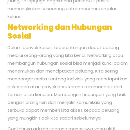
juang, tetapi juga bagaimana perspektif positif
memungkinkan seseorang untuk menemukan jalan
keluar.
Networking dan Hubungan
Sosial
Dalam banyak kasus, keberuntungan dapat datang
melalui orang-orang yang kita kenal. Networking atau
membangun hubungan sosial bisa menjadi kunci dalam
menemukan dan menciptakan peluang. Kita sering
mendengar cerita tentang individu yang mendapatkan
pekerjaan atau proyek baru karena rekomendasi dari
teman atau kenalan. Membangun hubungan yang baik
dengan orang lain dan menjalin komunikasi yang
terbuka dapat memberi kita akses kepada peluang
yang mungkin tidak kita sadari sebelumnya.
Contohnya adalah seorang mahasiswa yang aktif