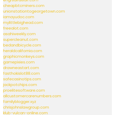
cheapbtcminers.com
unionstationtogeorgetown.com
iamayudoc.com
mylittlebighead.com
freealot.com
asahiweekly.com
supercleanut.com
bedandbicycle.com
heraldcalifornia.com
graphicmonkeys.com
gamepixies.com
drawneastart.com
fasthokislot88.com
safecasinotips.com
jackpotchips.com
proelitesoftware.com
allcustomercarenumbers.com
familyblogger.xyz
chrisjohnslawgroup.com
klub-vulcan-online.com