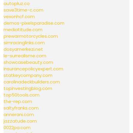
autopluz.co
save3time-c.com
vexonhcf.com
demos-pixelsparadise.com
mediatitude.com
prewarmotorcycles.com
simracinglinks.com
dosyamerkezi.net
le-surrealisme.com
showcasebeauty.com
insurancepolicyexpert.com
statkeycompany.com
carolinadeckbuilders.com
topinvestingblog.com
top50tools.com
the-rep.com
saltyfranks.com
annerani.com
jazzatude.com
0022pa.com