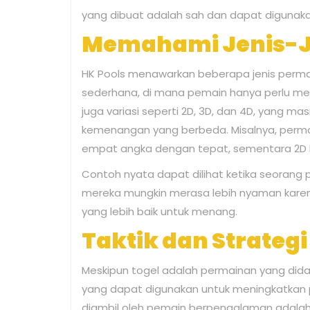
yang dibuat adalah sah dan dapat digunaka
Memahami Jenis-J
HK Pools menawarkan beberapa jenis perma
sederhana, di mana pemain hanya perlu me
juga variasi seperti 2D, 3D, dan 4D, yang ma
kemenangan yang berbeda. Misalnya, per
empat angka dengan tepat, sementara 2D 
Contoh nyata dapat dilihat ketika seorang
mereka mungkin merasa lebih nyaman karena
yang lebih baik untuk menang.
Taktik dan Strateg
Meskipun togel adalah permainan yang did
yang dapat digunakan untuk meningkatkan 
diambil oleh pemain berpengalaman adalah