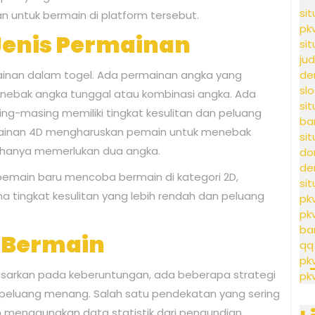
si
n untuk bermain di platform tersebut.
pk
enis Permainan
si
jud
inan dalam togel. Ada permainan angka yang
de
slo
nebak angka tunggal atau kombinasi angka. Ada
sit
sing-masing memiliki tingkat kesulitan dan peluang
ba
mainan 4D mengharuskan pemain untuk menebak
si
hanya memerlukan dua angka.
do
de
 pemain baru mencoba bermain di kategori 2D,
sit
 tingkat kesulitan yang lebih rendah dan peluang
pk
pk
ba
i Bermain
qq
pk
asarkan pada keberuntungan, ada beberapa strategi
pk
peluang menang. Salah satu pendekatan yang sering
 menggunakan data statistik dari pengundian