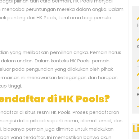
bagai pilihan dan cara bermain, HK Pools menjadi
ngin mencoba peruntungan mereka dalam angka. Dalam
pek penting dari HK Pools, terutama bagi pemula
udian yang melibatkan pemilihan angka. Pemain harus
dalam undian. Dalam konteks HK Pools, pemain
luar pada pengundian yang dilakukan oleh pihak
permainan ini menawarkan ketegangan dan harapan
up tinggi.
ndaftar di HK Pools?
aftar di situs resmi HK Pools. Proses pendaftaran
ngisi data pribadi seperti nama, alamat email, dan
L
i, biasanya pemain juga diminta untuk melakukan
lepon yang terdaftar. Ini memastikan bahwa akun