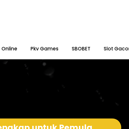
 Online
Pkv Games
SBOBET
Slot Gaco
Lengkap untuk Pemula