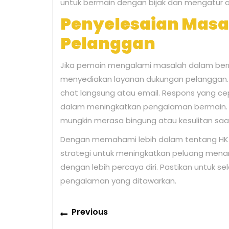
untuk bermain dengan bijak dan mengatur 
Penyelesaian Mas
Pelanggan
Jika pemain mengalami masalah dalam berm
menyediakan layanan dukungan pelanggan.
chat langsung atau email. Respons yang cep
dalam meningkatkan pengalaman bermain. 
mungkin merasa bingung atau kesulitan saa
Dengan memahami lebih dalam tentang HK Po
strategi untuk meningkatkan peluang menan
dengan lebih percaya diri. Pastikan untuk s
pengalaman yang ditawarkan.
Post
Previous
Previous
navigation
post: