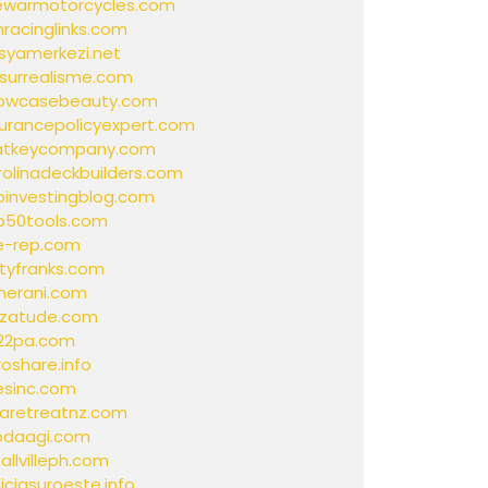
ewarmotorcycles.com
mracinglinks.com
syamerkezi.net
-surrealisme.com
owcasebeauty.com
surancepolicyexpert.com
atkeycompany.com
rolinadeckbuilders.com
pinvestingblog.com
p50tools.com
e-rep.com
ltyfranks.com
nerani.com
zzatude.com
22pa.com
roshare.info
lesinc.com
laretreatnz.com
daagi.com
allvilleph.com
iciasuroeste.info