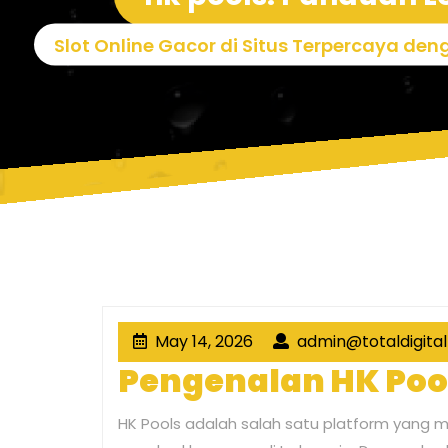
Slot Online Gacor di Situs Terpercaya den
May
May 14, 2026
admin@totaldigita
14,
Pengenalan HK Poo
2026
HK Pools adalah salah satu platform yang