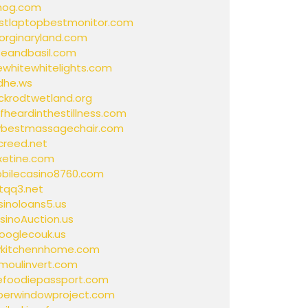
thog.com
stlaptopbestmonitor.com
orginaryland.com
seandbasil.com
ewhitewhitelights.com
dhe.ws
ckrodtwetland.org
lfheardinthestillness.com
bestmassagechair.com
icreed.net
uxetine.com
bilecasino8760.com
tqq3.net
sinoloans5.us
sinoAuction.us
pooglecouk.us
kitchennhome.com
moulinvert.com
efoodiepassport.com
perwindowproject.com