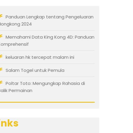
Panduan Lengkap tentang Pengeluaran
Hongkong 2024
Memahami Data King Kong 4D: Panduan
Komprehensif
keluaran hk tercepat malam ini
Salam Togel untuk Pemula
Poltar Toto: Mengungkap Rahasia di
Balik Permainan
inks