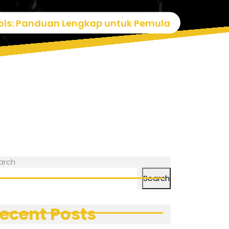
ols: Panduan Lengkap untuk Pemula
arch
Search
ecent Posts