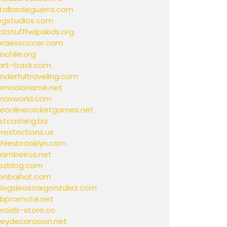
tallasdeguerra.com
egstudios.com
atstuffhelpskids.org
raessoccer.com
ochile.org
art-track.com
nderfultraveling.com
omocioname.net
maxworld.com
eeonlinecricketgames.net
stcashing.biz
erestrictions.us
chiesbrooklyn.com
ambeiros.net
fozblog.com
onbaihat.com
blogdeoscargonzalez.com
bpromote.net
eroids-store.co
teydecoracion.net