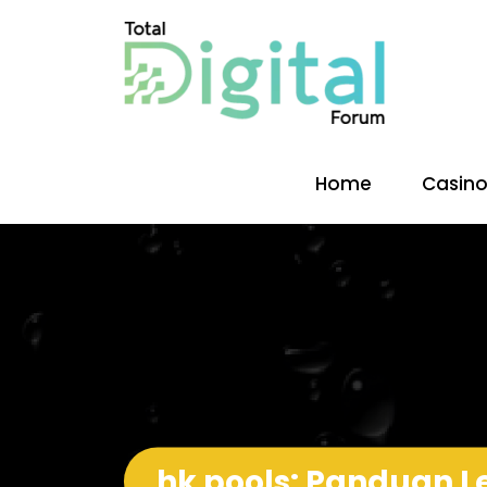
Skip
to
content
Home
Casino
hk pools: Panduan 