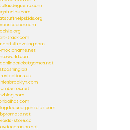
tallasdeguerra.com
egstudios.com
atstuffhelpskids.org
raessoccer.com
ochile.org
art-track.com
nderfultraveling.com
omocioname.net
maxworld.com
eeonlinecricketgames.net
stcashing.biz
erestrictions.us
chiesbrooklyn.com
ambeiros.net
fozblog.com
onbaihat.com
blogdeoscargonzalez.com
bpromote.net
eroids-store.co
teydecoracion.net