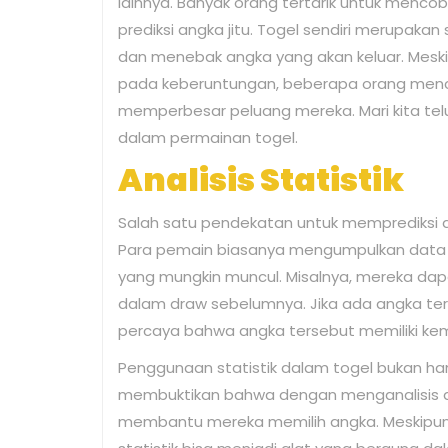
lainnya. Banyak orang tertarik untuk men
prediksi angka jitu. Togel sendiri merupaka
dan menebak angka yang akan keluar. Mes
pada keberuntungan, beberapa orang menc
memperbesar peluang mereka. Mari kita telu
dalam permainan togel.
Analisis Statistik
Salah satu pendekatan untuk memprediksi an
Para pemain biasanya mengumpulkan data 
yang mungkin muncul. Misalnya, mereka da
dalam draw sebelumnya. Jika ada angka te
percaya bahwa angka tersebut memiliki kemu
Penggunaan statistik dalam togel bukan ha
membuktikan bahwa dengan menganalisis d
membantu mereka memilih angka. Meskipun 