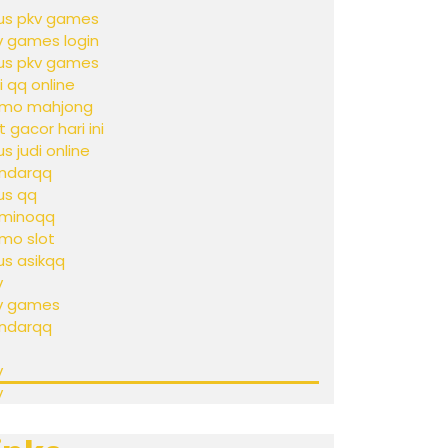
tus pkv games
v games login
tus pkv games
i qq online
mo mahjong
t gacor hari ini
us judi online
ndarqq
tus qq
minoqq
mo slot
us asikqq
v
v games
ndarqq
v
v