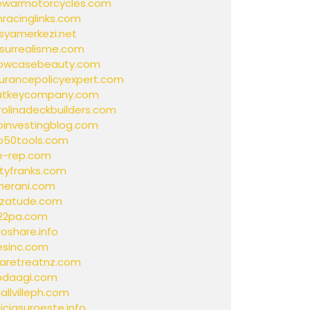
ewarmotorcycles.com
mracinglinks.com
syamerkezi.net
-surrealisme.com
owcasebeauty.com
surancepolicyexpert.com
atkeycompany.com
rolinadeckbuilders.com
pinvestingblog.com
p50tools.com
e-rep.com
ltyfranks.com
nerani.com
zzatude.com
22pa.com
roshare.info
lesinc.com
laretreatnz.com
daagi.com
allvilleph.com
iciasuroeste.info