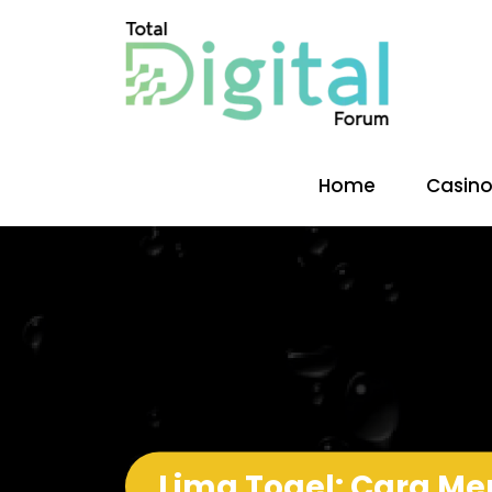
Skip
to
content
Home
Casino
Lima Togel: Cara Me