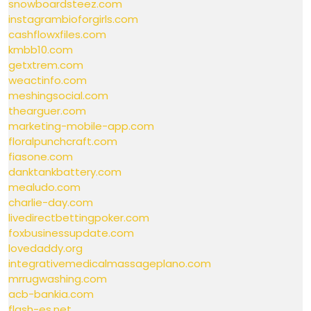
snowboardsteez.com
instagrambioforgirls.com
cashflowxfiles.com
kmbb10.com
getxtrem.com
weactinfo.com
meshingsocial.com
thearguer.com
marketing-mobile-app.com
floralpunchcraft.com
fiasone.com
danktankbattery.com
mealudo.com
charlie-day.com
livedirectbettingpoker.com
foxbusinessupdate.com
lovedaddy.org
integrativemedicalmassageplano.com
mrrugwashing.com
acb-bankia.com
flash-es.net