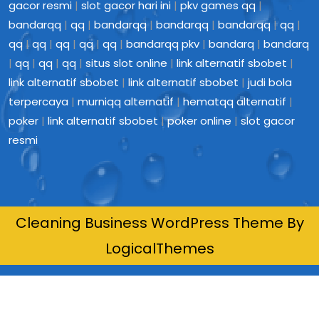
gacor resmi
|
slot gacor hari ini
|
pkv games qq
|
bandarqq
|
qq
|
bandarqq
|
bandarqq
|
bandarqq
|
qq
|
qq
|
qq
|
qq
|
qq
|
qq
|
bandarqq pkv
|
bandarq
|
bandarq
|
qq
|
qq
|
qq
|
situs slot online
|
link alternatif sbobet
|
link alternatif sbobet
|
link alternatif sbobet
|
judi bola
terpercaya
|
murniqq alternatif
|
hematqq alternatif
|
poker
|
link alternatif sbobet
|
poker online
|
slot gacor
resmi
Cleaning Business WordPress Theme By
LogicalThemes