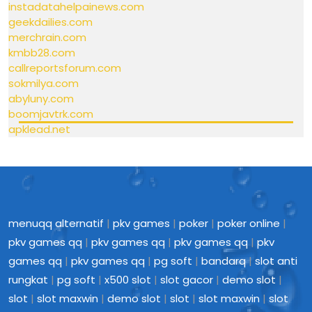
instadatahelpainews.com
geekdailies.com
merchrain.com
kmbb28.com
callreportsforum.com
sokmilya.com
abyluny.com
boomjavtrk.com
apklead.net
menuqq alternatif
|
pkv games
|
poker
|
poker online
|
pkv games qq
|
pkv games qq
|
pkv games qq
|
pkv
games qq
|
pkv games qq
|
pg soft
|
bandarq
|
slot anti
rungkat
|
pg soft
|
x500 slot
|
slot gacor
|
demo slot
|
slot
|
slot maxwin
|
demo slot
|
slot
|
slot maxwin
|
slot