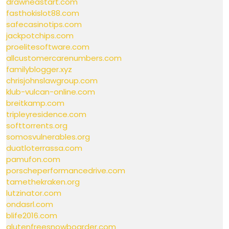
drawneastart.com
fasthokislot88.com
safecasinotips.com
jackpotchips.com
proelitesoftware.com
allcustomercarenumbers.com
familyblogger.xyz
chrisjohnslawgroup.com
klub-vulcan-online.com
breitkamp.com
tripleyresidence.com
softtorrents.org
somosvulnerables.org
duatloterrassa.com
pamufon.com
porscheperformancedrive.com
tamethekraken.org
lutzinator.com
ondasrl.com
blife2016.com
glutenfreesnowboarder.com