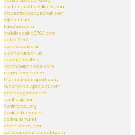
halfheardinthestillness.com
mybestmassagechair.com
ericreed.net
fluxetine.com
mobilecasino8760.com
betqq3.net
casinoloans5.us
CasinoAuction.us
kipooglecouk.us
mykitchennhome.com
aumoulinvert.com
thefoodiepassport.com
superwindowproject.com
papibakigrafo.com
icanhazjs.com
canimpact.org
goviralstudy.com
cartourism.net
apple-cores.com
pulserasdeactividad10.com