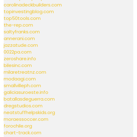
carolinadeckbuilders.com
topinvestingblog.com
top50tools.com
the-rep.com
saltyfranks.com
annerani.com
jazzatude.com
0022pa.com
zeroshare.info
bilesinc.com
milaretreatnz.com
modaagi.com
smallvilleph.com
galiciasuroeste.info
batallasdeguerra.com
dregstudios.com
neatstuffhelpskids.org
moraessoccer.com
forochile.org
chart-track.com