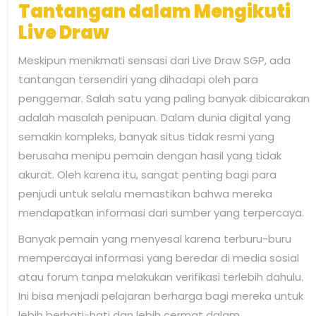
Tantangan dalam Mengikuti
Live Draw
Meskipun menikmati sensasi dari Live Draw SGP, ada
tantangan tersendiri yang dihadapi oleh para
penggemar. Salah satu yang paling banyak dibicarakan
adalah masalah penipuan. Dalam dunia digital yang
semakin kompleks, banyak situs tidak resmi yang
berusaha menipu pemain dengan hasil yang tidak
akurat. Oleh karena itu, sangat penting bagi para
penjudi untuk selalu memastikan bahwa mereka
mendapatkan informasi dari sumber yang terpercaya.
Banyak pemain yang menyesal karena terburu-buru
mempercayai informasi yang beredar di media sosial
atau forum tanpa melakukan verifikasi terlebih dahulu.
Ini bisa menjadi pelajaran berharga bagi mereka untuk
lebih berhati-hati dan lebih cermat dalam