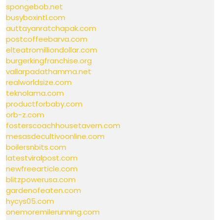
spongebob.net
busyboxintl.com
auttayanratchapak.com
postcoffeebarva.com
elteatromilliondollar.com
burgerkingfranchise.org
vallarpadathamma.net
realworldsize.com
teknolama.com
productforbaby.com
orb-z.com
fosterscoachhousetavern.com
mesasdecultivoonline.com
boilersnbits.com
latestviralpost.com
newfreearticle.com
blitzpowerusa.com
gardenofeaten.com
hycys05.com
onemoremilerunning.com