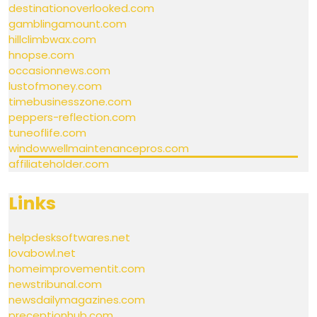
destinationoverlooked.com
gamblingamount.com
hillclimbwax.com
hnopse.com
occasionnews.com
lustofmoney.com
timebusinesszone.com
peppers-reflection.com
tuneoflife.com
windowwellmaintenancepros.com
affiliateholder.com
Links
helpdesksoftwares.net
lovabowl.net
homeimprovementit.com
newstribunal.com
newsdailymagazines.com
preceptionhub.com