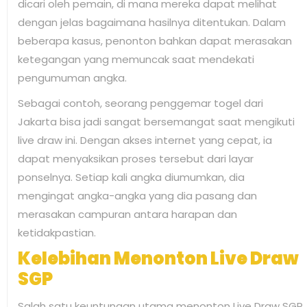
dicari oleh pemain, di mana mereka dapat melihat
dengan jelas bagaimana hasilnya ditentukan. Dalam
beberapa kasus, penonton bahkan dapat merasakan
ketegangan yang memuncak saat mendekati
pengumuman angka.
Sebagai contoh, seorang penggemar togel dari
Jakarta bisa jadi sangat bersemangat saat mengikuti
live draw ini. Dengan akses internet yang cepat, ia
dapat menyaksikan proses tersebut dari layar
ponselnya. Setiap kali angka diumumkan, dia
mengingat angka-angka yang dia pasang dan
merasakan campuran antara harapan dan
ketidakpastian.
Kelebihan Menonton Live Draw
SGP
Salah satu keuntungan utama menonton Live Draw SGP