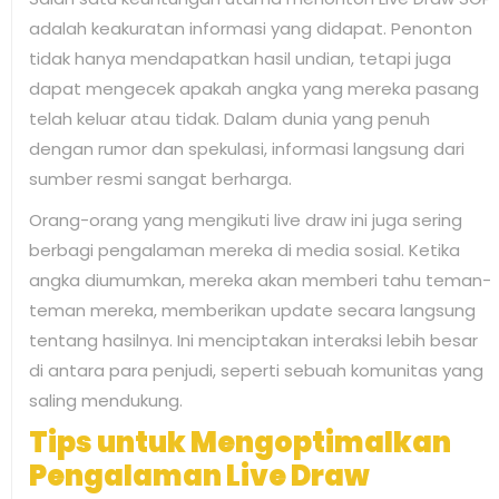
adalah keakuratan informasi yang didapat. Penonton
tidak hanya mendapatkan hasil undian, tetapi juga
dapat mengecek apakah angka yang mereka pasang
telah keluar atau tidak. Dalam dunia yang penuh
dengan rumor dan spekulasi, informasi langsung dari
sumber resmi sangat berharga.
Orang-orang yang mengikuti live draw ini juga sering
berbagi pengalaman mereka di media sosial. Ketika
angka diumumkan, mereka akan memberi tahu teman-
teman mereka, memberikan update secara langsung
tentang hasilnya. Ini menciptakan interaksi lebih besar
di antara para penjudi, seperti sebuah komunitas yang
saling mendukung.
Tips untuk Mengoptimalkan
Pengalaman Live Draw