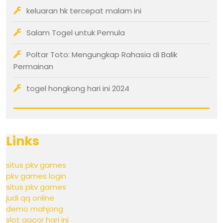
keluaran hk tercepat malam ini
Salam Togel untuk Pemula
Poltar Toto: Mengungkap Rahasia di Balik
Permainan
togel hongkong hari ini 2024
Links
situs pkv games
pkv games login
situs pkv games
judi qq online
demo mahjong
slot gacor hari ini