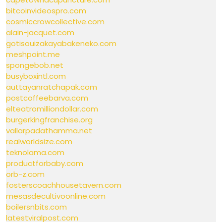
bitcoinvideospro.com
cosmiccrowcollective.com
alain-jacquet.com
gotisouizakayabakeneko.com
meshpoint.me
spongebob.net
busyboxintl.com
auttayanratchapak.com
postcoffeebarva.com
elteatromilliondollar.com
burgerkingfranchise.org
vallarpadathamma.net
realworldsize.com
teknolama.com
productforbaby.com
orb-z.com
fosterscoachhousetavern.com
mesasdecultivoonline.com
boilersnbits.com
latestviralpost.com