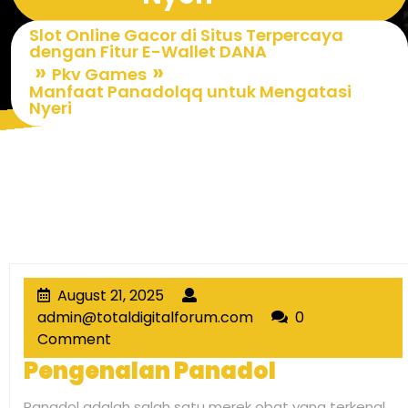
Slot Online Gacor di Situs Terpercaya
dengan Fitur E-Wallet DANA
»
»
Pkv Games
Manfaat Panadolqq untuk Mengatasi
Nyeri
August
August 21, 2025
21,
admin@totaldigitalf
admin@totaldigitalforum.com
0
2025
Comment
Pengenalan Panadol
Panadol adalah salah satu merek obat yang terkenal