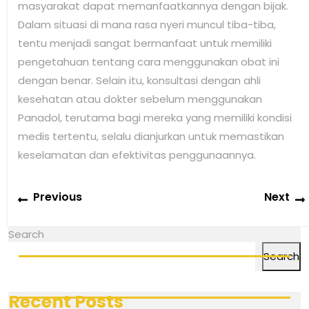
masyarakat dapat memanfaatkannya dengan bijak.
Dalam situasi di mana rasa nyeri muncul tiba-tiba,
tentu menjadi sangat bermanfaat untuk memiliki
pengetahuan tentang cara menggunakan obat ini
dengan benar. Selain itu, konsultasi dengan ahli
kesehatan atau dokter sebelum menggunakan
Panadol, terutama bagi mereka yang memiliki kondisi
medis tertentu, selalu dianjurkan untuk memastikan
keselamatan dan efektivitas penggunaannya.
Post
Previous
Previous
Next
navigation
post:
Search
Search
Recent Posts