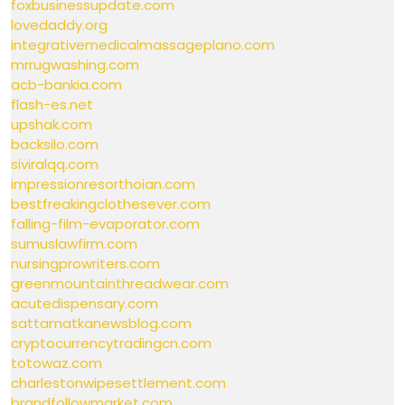
foxbusinessupdate.com
lovedaddy.org
integrativemedicalmassageplano.com
mrrugwashing.com
acb-bankia.com
flash-es.net
upshak.com
backsilo.com
siviralqq.com
impressionresorthoian.com
bestfreakingclothesever.com
falling-film-evaporator.com
sumuslawfirm.com
nursingprowriters.com
greenmountainthreadwear.com
acutedispensary.com
sattamatkanewsblog.com
cryptocurrencytradingcn.com
totowaz.com
charlestonwipesettlement.com
brandfollowmarket.com