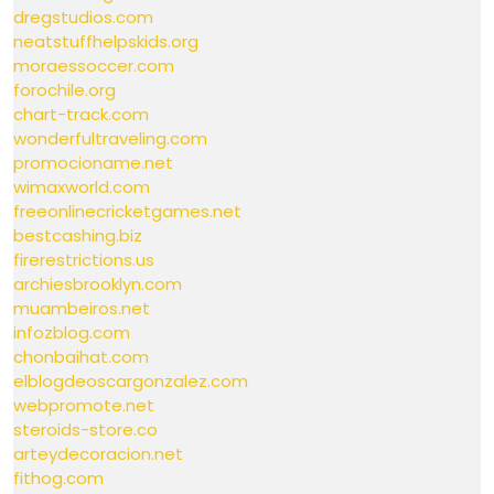
dregstudios.com
neatstuffhelpskids.org
moraessoccer.com
forochile.org
chart-track.com
wonderfultraveling.com
promocioname.net
wimaxworld.com
freeonlinecricketgames.net
bestcashing.biz
firerestrictions.us
archiesbrooklyn.com
muambeiros.net
infozblog.com
chonbaihat.com
elblogdeoscargonzalez.com
webpromote.net
steroids-store.co
arteydecoracion.net
fithog.com