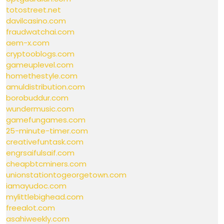
totostreet.net
davilcasino.com
fraudwatchai.com
aem-x.com
cryptooblogs.com
gameuplevel.com
homethestyle.com
amuldistribution.com
borobuddur.com
wundermusic.com
gamefungames.com
25-minute-timer.com
creativefuntask.com
engrsaifulsaif.com
cheapbtcminers.com
unionstationtogeorgetown.com
iamayudoc.com
mylittlebighead.com
freealot.com
asahiweekly.com