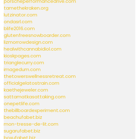
porscheperformancedrive.com
tamethekraken.org
lutzinator.com
ondasrl.com
blife2016.com
glutenfreesnowboarder.com
lizmorrowdesign.com
healwithcannabidiol.com
kioskpages.com
trianglecurry.com
imagedum.com
thetowerswellnessretreat.com
officialgelatostrain.com
kaethejeweler.com
sattamatkasattaking.com
onepetlife.com
thebillboardexperiment.com
beachufabet.biz
mon-tresse-de-lit.com
sugarufabet.biz
boxufabet.biz