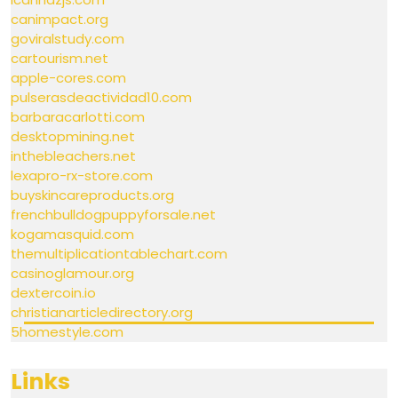
canimpact.org
goviralstudy.com
cartourism.net
apple-cores.com
pulserasdeactividad10.com
barbaracarlotti.com
desktopmining.net
inthebleachers.net
lexapro-rx-store.com
buyskincareproducts.org
frenchbulldogpuppyforsale.net
kogamasquid.com
themultiplicationtablechart.com
casinoglamour.org
dextercoin.io
christianarticledirectory.org
5homestyle.com
Links