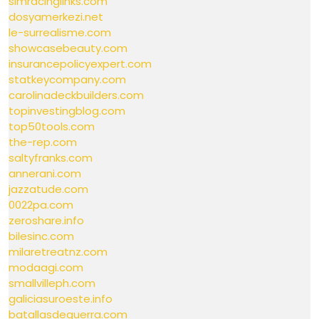
simracinglinks.com
dosyamerkezi.net
le-surrealisme.com
showcasebeauty.com
insurancepolicyexpert.com
statkeycompany.com
carolinadeckbuilders.com
topinvestingblog.com
top50tools.com
the-rep.com
saltyfranks.com
annerani.com
jazzatude.com
0022pa.com
zeroshare.info
bilesinc.com
milaretreatnz.com
modaagi.com
smallvilleph.com
galiciasuroeste.info
batallasdeguerra.com