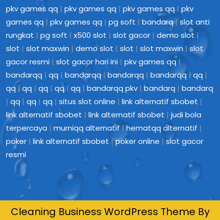
pkv games qq
|
pkv games qq
|
pkv games qq
|
pkv
games qq
|
pkv games qq
|
pg soft
|
bandarq
|
slot anti
rungkat
|
pg soft
|
x500 slot
|
slot gacor
|
demo slot
|
slot
|
slot maxwin
|
demo slot
|
slot
|
slot maxwin
|
slot
gacor resmi
|
slot gacor hari ini
|
pkv games qq
|
bandarqq
|
qq
|
bandarqq
|
bandarqq
|
bandarqq
|
qq
|
qq
|
qq
|
qq
|
qq
|
qq
|
bandarqq pkv
|
bandarq
|
bandarq
|
qq
|
qq
|
qq
|
situs slot online
|
link alternatif sbobet
|
link alternatif sbobet
|
link alternatif sbobet
|
judi bola
terpercaya
|
murniqq alternatif
|
hematqq alternatif
|
poker
|
link alternatif sbobet
|
poker online
|
slot gacor
resmi
Cleaning Business WordPress Theme By