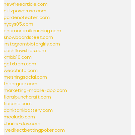
newfreearticle.com
blitzpowerusa.com
gardenofeaten.com
hycys05.com
onemoremilerunning.com
snowboardsteez.com
instagrambioforgirls.com
cashflowxfiles.com
kmbb10.com
getxtrem.com
weactinfo.com
meshingsocial.com
thearguer.com
marketing-mobile-app.com
floralpunchcraft.com
fiasone.com
danktankbattery.com
mealudo.com
charlie-day.com
livedirectbettingpoker.com