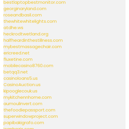
bestlaptopbestmonitor.com
georginaryland.com
roseandbasil.com
thewhitewhitelights.com
atdhe.ws
heckrodtwetland.org
halfheardinthestillness.com
mybestmassagechair.com
ericreed.net
fluxetine.com
mobilecasino8760.com
betqq3.net
casinoloans5.us
CasinoAuction.us
kipooglecouk.us
mykitchennhome.com
aumoulinvert.com
thefoodiepassport.com
superwindowproject.com
papibakigrafo.com
icanhazjs.com