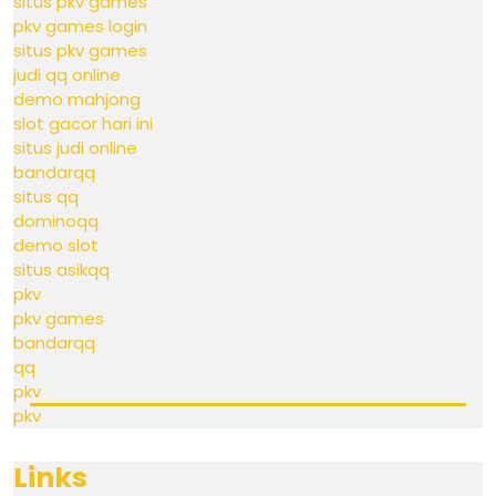
situs pkv games
pkv games login
situs pkv games
judi qq online
demo mahjong
slot gacor hari ini
situs judi online
bandarqq
situs qq
dominoqq
demo slot
situs asikqq
pkv
pkv games
bandarqq
qq
pkv
pkv
Links