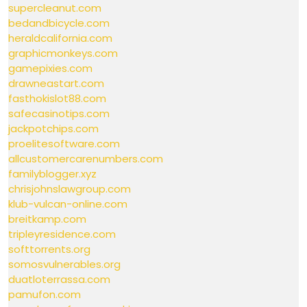
supercleanut.com
bedandbicycle.com
heraldcalifornia.com
graphicmonkeys.com
gamepixies.com
drawneastart.com
fasthokislot88.com
safecasinotips.com
jackpotchips.com
proelitesoftware.com
allcustomercarenumbers.com
familyblogger.xyz
chrisjohnslawgroup.com
klub-vulcan-online.com
breitkamp.com
tripleyresidence.com
softtorrents.org
somosvulnerables.org
duatloterrassa.com
pamufon.com