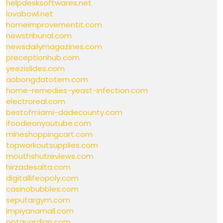
helpdesksoftwares.net
lovabowl.net
homeimprovementit.com
newstribunal.com
newsdailymagazines.com
preceptionhub.com
yeezislides.com
aobongdatotem.com
home-remedies-yeast-infection.com
electroreal.com
bestofmiami-dadecounty.com
ifoodieonyoutube.com
mineshoppingcart.com
topworkoutsupplies.com
mouthshutreviews.com
hirzadesalta.com
digitallifeopoly.com
casinobubbles.com
seputargym.com
impiyanamall.com
optguardian.com