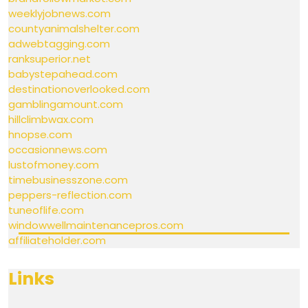
weeklyjobnews.com
countyanimalshelter.com
adwebtagging.com
ranksuperior.net
babystepahead.com
destinationoverlooked.com
gamblingamount.com
hillclimbwax.com
hnopse.com
occasionnews.com
lustofmoney.com
timebusinesszone.com
peppers-reflection.com
tuneoflife.com
windowwellmaintenancepros.com
affiliateholder.com
Links