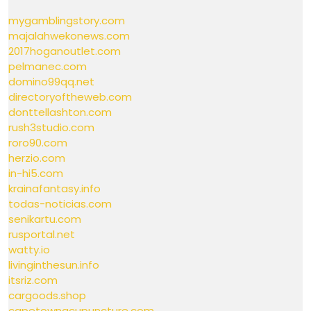
mygamblingstory.com
majalahwekonews.com
2017hoganoutlet.com
pelmanec.com
domino99qq.net
directoryoftheweb.com
donttellashton.com
rush3studio.com
roro90.com
herzio.com
in-hi5.com
krainafantasy.info
todas-noticias.com
senikartu.com
rusportal.net
watty.io
livinginthesun.info
itsriz.com
cargoods.shop
capetownacupuncture.com