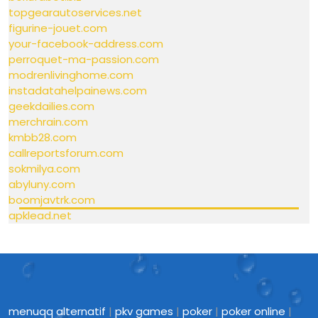
topgearautoservices.net
figurine-jouet.com
your-facebook-address.com
perroquet-ma-passion.com
modrenlivinghome.com
instadatahelpainews.com
geekdailies.com
merchrain.com
kmbb28.com
callreportsforum.com
sokmilya.com
abyluny.com
boomjavtrk.com
apklead.net
menuqq alternatif
|
pkv games
|
poker
|
poker online
|