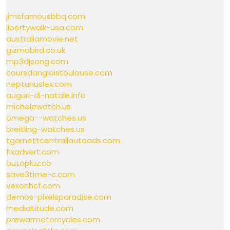
jimsfamousbbq.com
libertywalk-usa.com
australiamovie.net
gizmobird.co.uk
mp3djsong.com
coursdanglaistoulouse.com
neptunuslex.com
auguri-di-natale.info
michelewatch.us
omega--watches.us
breitling-watches.us
tgarnettcentrallautoads.com
fixadvert.com
autopluz.co
save3time-c.com
vexonhcf.com
demos-pixelsparadise.com
mediatitude.com
prewarmotorcycles.com