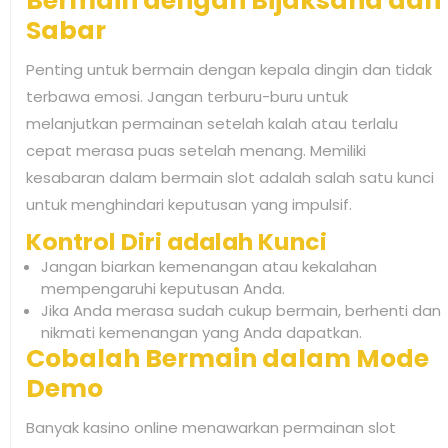
Bermain dengan Bijaksana dan
Sabar
Penting untuk bermain dengan kepala dingin dan tidak
terbawa emosi. Jangan terburu-buru untuk
melanjutkan permainan setelah kalah atau terlalu
cepat merasa puas setelah menang. Memiliki
kesabaran dalam bermain slot adalah salah satu kunci
untuk menghindari keputusan yang impulsif.
Kontrol Diri adalah Kunci
Jangan biarkan kemenangan atau kekalahan
mempengaruhi keputusan Anda.
Jika Anda merasa sudah cukup bermain, berhenti dan
nikmati kemenangan yang Anda dapatkan.
Cobalah Bermain dalam Mode
Demo
Banyak kasino online menawarkan permainan slot