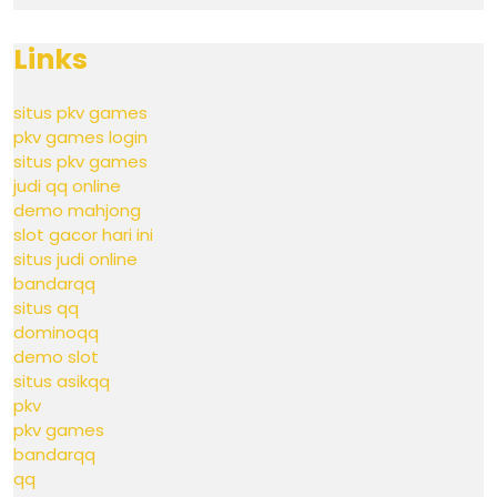
Links
situs pkv games
pkv games login
situs pkv games
judi qq online
demo mahjong
slot gacor hari ini
situs judi online
bandarqq
situs qq
dominoqq
demo slot
situs asikqq
pkv
pkv games
bandarqq
qq