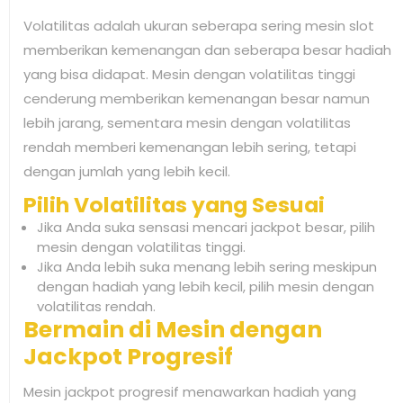
Volatilitas adalah ukuran seberapa sering mesin slot
memberikan kemenangan dan seberapa besar hadiah
yang bisa didapat. Mesin dengan volatilitas tinggi
cenderung memberikan kemenangan besar namun
lebih jarang, sementara mesin dengan volatilitas
rendah memberi kemenangan lebih sering, tetapi
dengan jumlah yang lebih kecil.
Pilih Volatilitas yang Sesuai
Jika Anda suka sensasi mencari jackpot besar, pilih
mesin dengan volatilitas tinggi.
Jika Anda lebih suka menang lebih sering meskipun
dengan hadiah yang lebih kecil, pilih mesin dengan
volatilitas rendah.
Bermain di Mesin dengan
Jackpot Progresif
Mesin jackpot progresif menawarkan hadiah yang