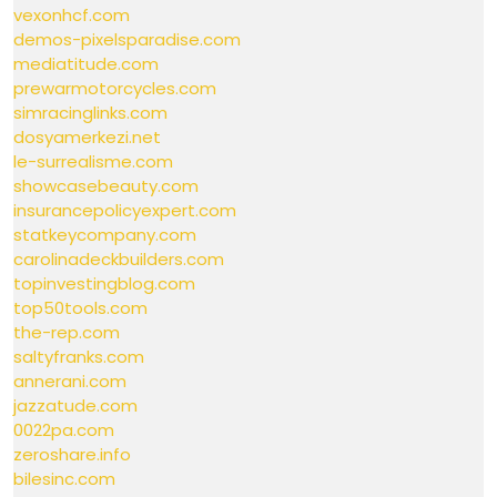
vexonhcf.com
demos-pixelsparadise.com
mediatitude.com
prewarmotorcycles.com
simracinglinks.com
dosyamerkezi.net
le-surrealisme.com
showcasebeauty.com
insurancepolicyexpert.com
statkeycompany.com
carolinadeckbuilders.com
topinvestingblog.com
top50tools.com
the-rep.com
saltyfranks.com
annerani.com
jazzatude.com
0022pa.com
zeroshare.info
bilesinc.com