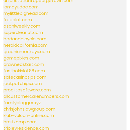
unionstationtogeorgetown.com
iamayudoc.com
mylittlebighead.com
freealot.com
asahiweekly.com
supercleanut.com
bedandbicycle.com
heraldcalifornia.com
graphicmonkeys.com
gamepixies.com
drawneastart.com
fasthokislot88.com
safecasinotips.com
jackpotchips.com
proelitesoftware.com
allcustomercarenumbers.com
familyblogger.xyz
chrisjohnslawgroup.com
klub-vulcan-online.com
breitkamp.com
tripleyresidence.com