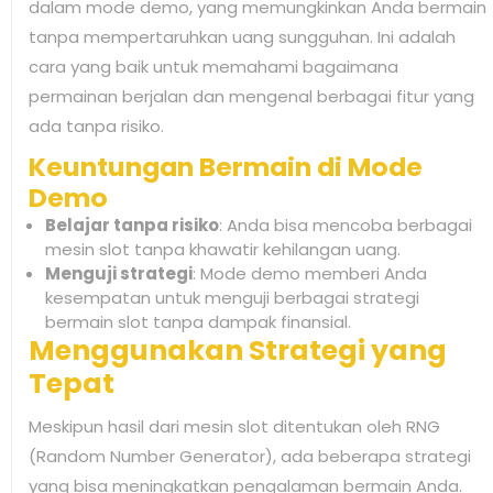
dalam mode demo, yang memungkinkan Anda bermain
tanpa mempertaruhkan uang sungguhan. Ini adalah
cara yang baik untuk memahami bagaimana
permainan berjalan dan mengenal berbagai fitur yang
ada tanpa risiko.
Keuntungan Bermain di Mode
Demo
Belajar tanpa risiko
: Anda bisa mencoba berbagai
mesin slot tanpa khawatir kehilangan uang.
Menguji strategi
: Mode demo memberi Anda
kesempatan untuk menguji berbagai strategi
bermain slot tanpa dampak finansial.
Menggunakan Strategi yang
Tepat
Meskipun hasil dari mesin slot ditentukan oleh RNG
(Random Number Generator), ada beberapa strategi
yang bisa meningkatkan pengalaman bermain Anda.