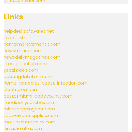
affiliateholder.com
Links
helpdesksoftwares.net
lovabowl.net
homeimprovementit.com
newstribunal.com
newsdailymagazines.com
preceptionhub.com
yeezislides.com
aobongdatotem.com
home-remedies-yeast-infection.com
electroreal.com
bestofmiami-dadecounty.com
ifoodieonyoutube.com
mineshoppingcart.com
topworkoutsupplies.com
mouthshutreviews.com
hirzadesalta.com