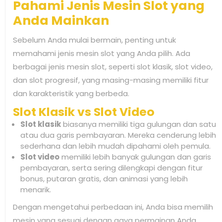
Pahami Jenis Mesin Slot yang
Anda Mainkan
Sebelum Anda mulai bermain, penting untuk
memahami jenis mesin slot yang Anda pilih. Ada
berbagai jenis mesin slot, seperti slot klasik, slot video,
dan slot progresif, yang masing-masing memiliki fitur
dan karakteristik yang berbeda.
Slot Klasik vs Slot Video
Slot klasik
biasanya memiliki tiga gulungan dan satu
atau dua garis pembayaran. Mereka cenderung lebih
sederhana dan lebih mudah dipahami oleh pemula.
Slot video
memiliki lebih banyak gulungan dan garis
pembayaran, serta sering dilengkapi dengan fitur
bonus, putaran gratis, dan animasi yang lebih
menarik.
Dengan mengetahui perbedaan ini, Anda bisa memilih
mesin yang sesuai dengan gaya permainan Anda.