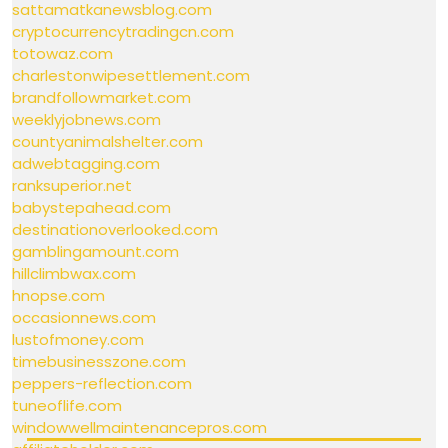
sattamatkanewsblog.com
cryptocurrencytradingcn.com
totowaz.com
charlestonwipesettlement.com
brandfollowmarket.com
weeklyjobnews.com
countyanimalshelter.com
adwebtagging.com
ranksuperior.net
babystepahead.com
destinationoverlooked.com
gamblingamount.com
hillclimbwax.com
hnopse.com
occasionnews.com
lustofmoney.com
timebusinesszone.com
peppers-reflection.com
tuneoflife.com
windowwellmaintenancepros.com