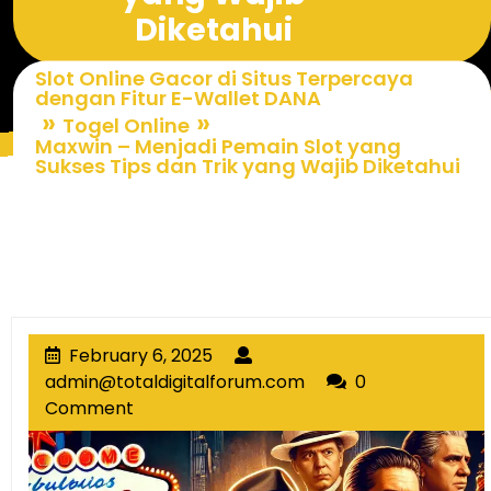
Diketahui
Slot Online Gacor di Situs Terpercaya
dengan Fitur E-Wallet DANA
»
»
Togel Online
Maxwin – Menjadi Pemain Slot yang
Sukses Tips dan Trik yang Wajib Diketahui
February
February 6, 2025
6,
admin@totaldigitalf
admin@totaldigitalforum.com
0
2025
Comment