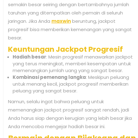
semakin besar seiring dengan bertambahnya jumlah
taruhan yang ditempatkan oleh pemain di seluruh
jaringan. Jika Anda
maxwin
beruntung, jackpot
progresif bisa memberikan kemenangan yang sangat
besar.
Keuntungan Jackpot Progresif
Hadiah besar
: Mesin progresif menawarkan jackpot
yang terus meningkat, memberi kesempatan untuk
memenangkan jumlah uang yang sangat besar.
Kombinasi pemenang langka
: Meskipun peluang
untuk menang kecil, jackpot progresif memberikan
peluang yang sangat besar.
Namun, selalu ingat bahwa peluang untuk
memenangkan jackpot progresif sangat rendah, jadi
Anda harus siap dengan kerugian yang lebih besar jika
Anda mencoba mengejar hadiah besar ini.