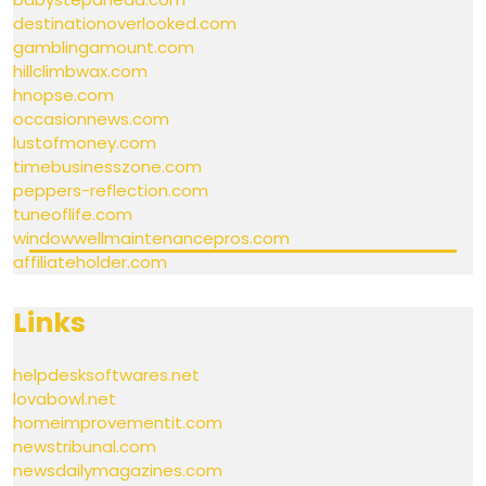
destinationoverlooked.com
gamblingamount.com
hillclimbwax.com
hnopse.com
occasionnews.com
lustofmoney.com
timebusinesszone.com
peppers-reflection.com
tuneoflife.com
windowwellmaintenancepros.com
affiliateholder.com
Links
helpdesksoftwares.net
lovabowl.net
homeimprovementit.com
newstribunal.com
newsdailymagazines.com