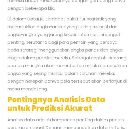
mereka dapat melakukannya dengan gampang hanya
dengan beberapa klik.
Di dalam DataHK, terdapat pula fitur statistik yang
menunjukkan angka-angka yang sering muncul dan
angka-angka yang jarang keluar. Informasi ini sangat
penting, terutama bagi para pemain yang percaya
pada strategi menggunakan angka panas dan angka
dingin dalam prediksi mereka. Sebagai contoh, seorang
pemain mungkin akan memutuskan untuk memasukkan
angka yang sering muncul dalam taruhan mereka,
dengan harapan bahwa pola tersebut akan berlanjut di
masa mendatang.
Pentingnya Analisis Data
untuk Prediksi Akurat
Analisis data adalah komponen penting dalam proses
peramalan togel. Dengan mengandalkan data historis,