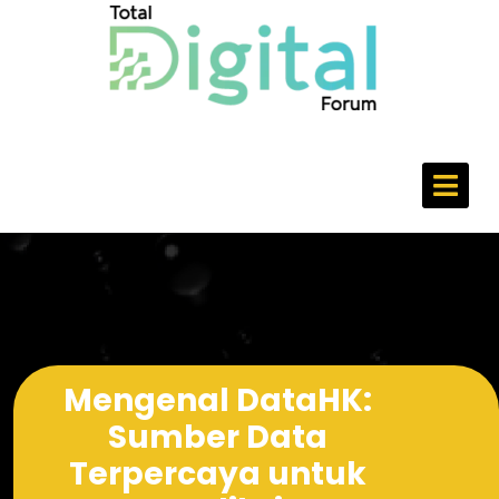
Skip
to
content
Op
Me
Mengenal DataHK:
Sumber Data
Terpercaya untuk