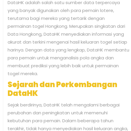
DataHK adalah salah satu sumber data terpercaya
yang banyak digunakan oleh para pemain lotere,
terutama bagi mereka yang tertarik dengan
permainan togel Hongkong. Merupakan singkatan dari
Data Hongkong, DataHK menyediakan informasi yang
akurat dan terkini mengenai hasil keluaran togel setiap
harinya. Dengan data yang lengkap, DataHK membantu
para pemain untuk menganalisis pola angka dan
membuat prediksi yang lebih baik untuk permainan
togel mereka.
Sejarah dan Perkembangan
DataHK
Sejak berdirinya, DataHK telah mengalami berbagai
perubahan dan peningkatan untuk memenuhi
kebutuhan para pemain. Dalam beberapa tahun
terakhir, tidak hanya menyediakan hasil keluaran angka,