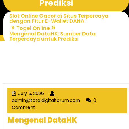
Prediksi
Slot Online Gacor di Situs Terpercaya
dengan Fitur E-Wallet DANA
»
»
Togel Online
Mengenal DataHK: Sumber Data
Terpercaya untuk Prediksi
July
July 5, 2026
5,
admin@totaldigitalf
admin@totaldigitalforum.com
0
2026
Comment
Mengenal DataHK