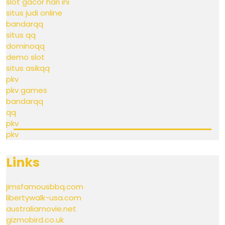
slot gacor hari ini
situs judi online
bandarqq
situs qq
dominoqq
demo slot
situs asikqq
pkv
pkv games
bandarqq
qq
pkv
pkv
Links
jimsfamousbbq.com
libertywalk-usa.com
australiamovie.net
gizmobird.co.uk