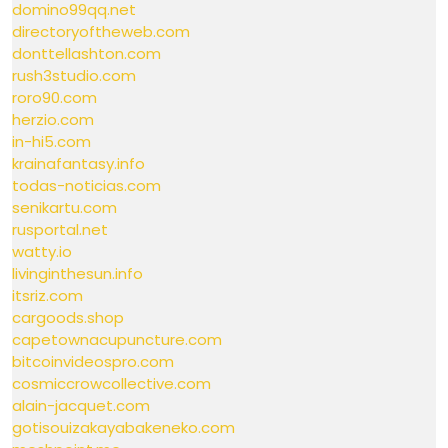
domino99qq.net
directoryoftheweb.com
donttellashton.com
rush3studio.com
roro90.com
herzio.com
in-hi5.com
krainafantasy.info
todas-noticias.com
senikartu.com
rusportal.net
watty.io
livinginthesun.info
itsriz.com
cargoods.shop
capetownacupuncture.com
bitcoinvideospro.com
cosmiccrowcollective.com
alain-jacquet.com
gotisouizakayabakeneko.com