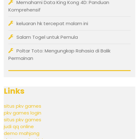
Memahami Data King Kong 4D: Panduan
Komprehensif
keluaran hk tercepat malam ini
Salam Togel untuk Pemula
Poltar Toto: Mengungkap Rahasia di Balik
Permainan
Links
situs pkv games
pkv games login
situs pkv games
judi qq online
demo mahjong