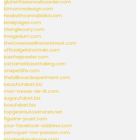
glutenfreesnowboarder.com
lizmorrowdesign.com
healwithcannabidiol.com
kioskpages.com
trianglecurry.com
imagedum.com
thetowerswellnessretreat.com
officialgelatostrain.com
kaethejeweler.com
sattamatkasattaking.com
onepetlife.com
thebillboardexperiment.com
beachufabet.biz
mon-tresse-de-lit.com
sugarufabet.biz
boxufabet.biz
topgearautoservices.net
figurine-jouet.com
your-facebook-address.com
perroquet-ma-passion.com
modrenlivinghome.com