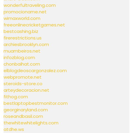
wonderfultraveling.com
promocioname.net
wimaxworld.com
freeonlinecricketgames.net
bestcashing.biz
firerestrictions.us
archiesbrooklyn.com
muambeiros.net
infozblog.com
chonbaihat.com
elblogdeoscargonzalez.com
webpromote.net
steroids-store.co
arteydecoracion.net
fithog.com
bestlaptopbestmonitor.com
georginaryland.com
roseandbasil.com
thewhitewhitelights.com
atdhe.ws