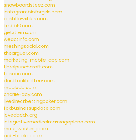
snowboardsteez.com
instagrambioforgirls.com
cashflowxfiles.com
kmbb10.com
getxtrem.com
weactinfo.com
meshingsocial.com
thearguer.com
marketing-mobile-app.com
floralpunchcraft.com
fiasone.com
danktankbattery.com
mealudo.com
charlie-day.com
livedirectbettingpoker.com
foxbusinessupdate.com
lovedaddy.org
integrativemedicalmassageplano.com
mrrugwashing.com
acb-bankia.com