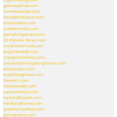
gameuplevel.com
homethestyle.com
amuldistribution.com
borobuddur.com
wundermusic.com
gamefungames.com
25-minute-timer.com
creativefuntask.com
engrsaifulsaif.com
cheapbtcminers.com
unionstationtogeorgetown.com
iamayudoc.com
mylittlebighead.com
freealot.com
asahiweekly.com
supercleanut.com
bedandbicycle.com
heraldcalifornia.com
graphicmonkeys.com
gamepixies.com