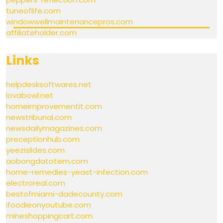
tuneoflife.com
windowwellmaintenancepros.com
affiliateholder.com
Links
helpdesksoftwares.net
lovabowl.net
homeimprovementit.com
newstribunal.com
newsdailymagazines.com
preceptionhub.com
yeezislides.com
aobongdatotem.com
home-remedies-yeast-infection.com
electroreal.com
bestofmiami-dadecounty.com
ifoodieonyoutube.com
mineshoppingcart.com