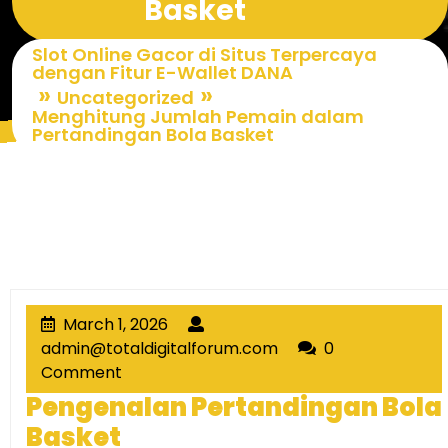
Basket
Slot Online Gacor di Situs Terpercaya
dengan Fitur E-Wallet DANA
»
»
Uncategorized
Menghitung Jumlah Pemain dalam
Pertandingan Bola Basket
March
March 1, 2026
1,
admin@totaldigitalf
admin@totaldigitalforum.com
0
2026
Comment
Pengenalan Pertandingan Bola
Basket