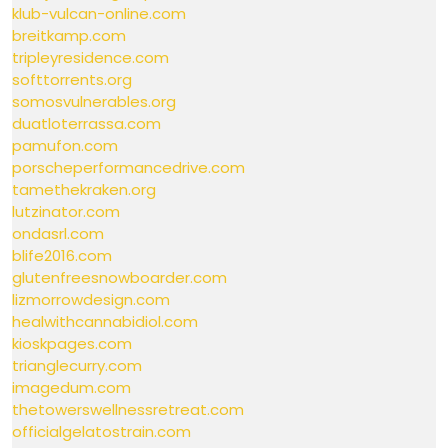
klub-vulcan-online.com
breitkamp.com
tripleyresidence.com
softtorrents.org
somosvulnerables.org
duatloterrassa.com
pamufon.com
porscheperformancedrive.com
tamethekraken.org
lutzinator.com
ondasrl.com
blife2016.com
glutenfreesnowboarder.com
lizmorrowdesign.com
healwithcannabidiol.com
kioskpages.com
trianglecurry.com
imagedum.com
thetowerswellnessretreat.com
officialgelatostrain.com