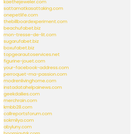
kaethejeweler.com
sattamatkasattaking.com
onepetlife.com
thebillboardexperiment.com
beachufabet.biz
mon-tresse-de-lit.com
sugarufabet.biz
boxufabet.biz
topgearautoservices.net
figurine-jouet.com
your-facebook-address.com
perroquet-ma-passion.com
modrenlivinghome.com
instadatahelpainews.com
geekdailies.com
merchrain.com
kmbb28.com
callreportsforum.com
sokmilya.com
abyluny.com
boomjavtrk.com