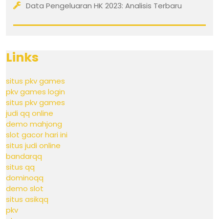
Data Pengeluaran HK 2023: Analisis Terbaru
Links
situs pkv games
pkv games login
situs pkv games
judi qq online
demo mahjong
slot gacor hari ini
situs judi online
bandarqq
situs qq
dominoqq
demo slot
situs asikqq
pkv