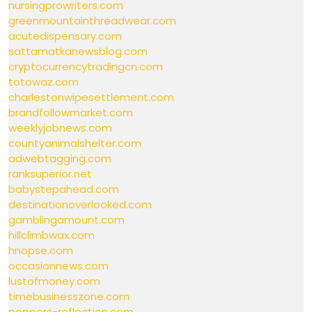
nursingprowriters.com
greenmountainthreadwear.com
acutedispensary.com
sattamatkanewsblog.com
cryptocurrencytradingcn.com
totowaz.com
charlestonwipesettlement.com
brandfollowmarket.com
weeklyjobnews.com
countyanimalshelter.com
adwebtagging.com
ranksuperior.net
babystepahead.com
destinationoverlooked.com
gamblingamount.com
hillclimbwax.com
hnopse.com
occasionnews.com
lustofmoney.com
timebusinesszone.com
peppers-reflection.com