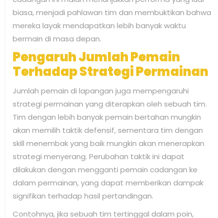
biasa, menjadi pahlawan tim dan membuktikan bahwa
mereka layak mendapatkan lebih banyak waktu
bermain di masa depan.
Pengaruh Jumlah Pemain
Terhadap Strategi Permainan
Jumlah pemain di lapangan juga mempengaruhi
strategi permainan yang diterapkan oleh sebuah tim.
Tim dengan lebih banyak pemain bertahan mungkin
akan memilih taktik defensif, sementara tim dengan
skill menembak yang baik mungkin akan menerapkan
strategi menyerang. Perubahan taktik ini dapat
dilakukan dengan mengganti pemain cadangan ke
dalam permainan, yang dapat memberikan dampak
signifikan terhadap hasil pertandingan.
Contohnya, jika sebuah tim tertinggal dalam poin,