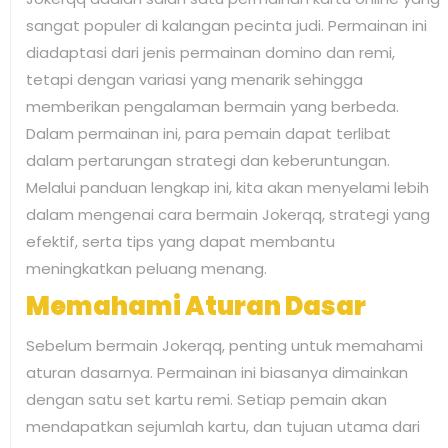
sangat populer di kalangan pecinta judi. Permainan ini
diadaptasi dari jenis permainan domino dan remi,
tetapi dengan variasi yang menarik sehingga
memberikan pengalaman bermain yang berbeda.
Dalam permainan ini, para pemain dapat terlibat
dalam pertarungan strategi dan keberuntungan.
Melalui panduan lengkap ini, kita akan menyelami lebih
dalam mengenai cara bermain Jokerqq, strategi yang
efektif, serta tips yang dapat membantu
meningkatkan peluang menang.
Memahami Aturan Dasar
Sebelum bermain Jokerqq, penting untuk memahami
aturan dasarnya. Permainan ini biasanya dimainkan
dengan satu set kartu remi. Setiap pemain akan
mendapatkan sejumlah kartu, dan tujuan utama dari