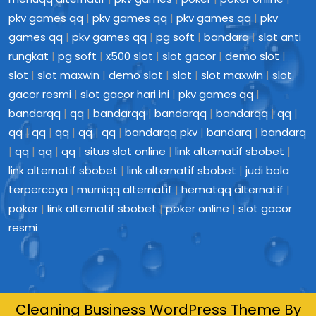
pkv games qq
|
pkv games qq
|
pkv games qq
|
pkv
games qq
|
pkv games qq
|
pg soft
|
bandarq
|
slot anti
rungkat
|
pg soft
|
x500 slot
|
slot gacor
|
demo slot
|
slot
|
slot maxwin
|
demo slot
|
slot
|
slot maxwin
|
slot
gacor resmi
|
slot gacor hari ini
|
pkv games qq
|
bandarqq
|
qq
|
bandarqq
|
bandarqq
|
bandarqq
|
qq
|
qq
|
qq
|
qq
|
qq
|
qq
|
bandarqq pkv
|
bandarq
|
bandarq
|
qq
|
qq
|
qq
|
situs slot online
|
link alternatif sbobet
|
link alternatif sbobet
|
link alternatif sbobet
|
judi bola
terpercaya
|
murniqq alternatif
|
hematqq alternatif
|
poker
|
link alternatif sbobet
|
poker online
|
slot gacor
resmi
Cleaning Business WordPress Theme By