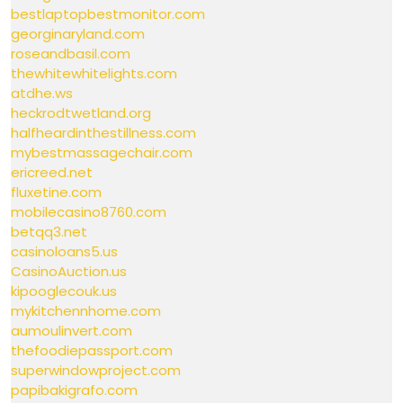
bestlaptopbestmonitor.com
georginaryland.com
roseandbasil.com
thewhitewhitelights.com
atdhe.ws
heckrodtwetland.org
halfheardinthestillness.com
mybestmassagechair.com
ericreed.net
fluxetine.com
mobilecasino8760.com
betqq3.net
casinoloans5.us
CasinoAuction.us
kipooglecouk.us
mykitchennhome.com
aumoulinvert.com
thefoodiepassport.com
superwindowproject.com
papibakigrafo.com