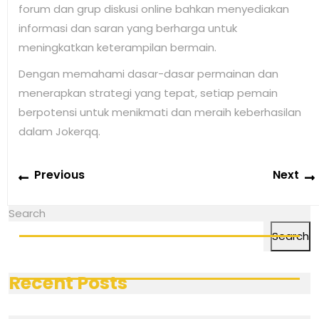
forum dan grup diskusi online bahkan menyediakan
informasi dan saran yang berharga untuk
meningkatkan keterampilan bermain.
Dengan memahami dasar-dasar permainan dan
menerapkan strategi yang tepat, setiap pemain
berpotensi untuk menikmati dan meraih keberhasilan
dalam Jokerqq.
Post
Previous
Previous
Next
navigation
post:
Search
Search
Recent Posts