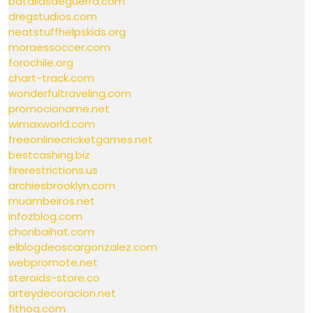
batallasdeguerra.com
dregstudios.com
neatstuffhelpskids.org
moraessoccer.com
forochile.org
chart-track.com
wonderfultraveling.com
promocioname.net
wimaxworld.com
freeonlinecricketgames.net
bestcashing.biz
firerestrictions.us
archiesbrooklyn.com
muambeiros.net
infozblog.com
chonbaihat.com
elblogdeoscargonzalez.com
webpromote.net
steroids-store.co
arteydecoracion.net
fithog.com