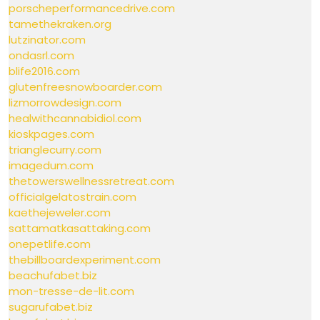
porscheperformancedrive.com
tamethekraken.org
lutzinator.com
ondasrl.com
blife2016.com
glutenfreesnowboarder.com
lizmorrowdesign.com
healwithcannabidiol.com
kioskpages.com
trianglecurry.com
imagedum.com
thetowerswellnessretreat.com
officialgelatostrain.com
kaethejeweler.com
sattamatkasattaking.com
onepetlife.com
thebillboardexperiment.com
beachufabet.biz
mon-tresse-de-lit.com
sugarufabet.biz