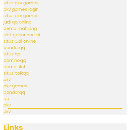
situs pkv games
pkv games login
situs pkv games
judi qq online
demo mahjong
slot gacor hari ini
situs judi online
bandarqq
situs qq
dominoqq
demo slot
situs asikqq
pkv
pkv games
bandarqq
qq
pkv
pkv
Links