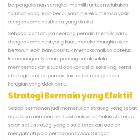
berpengalaman seringkali memilih untuk melakukan
taruhan yang lebih besar saat mereka merasa yakin
dengan kombinasi kartu yang dimiliki.
Sebagai contoh, jika seorang pemain memiliki kartu
dengan kombinasi yang kuat, mereka mungkin akan
bertaruh lebih banyak untuk memaksimalkan potensi
kemenangan. Namun, penting untuk selalu
memperhatikan situasi dan kondisi di sekeliling, serta
strategi taruhan pemain lain untuk menghindari
kerugian yang tidak perlu.
Strategi Bermain yang Efektif
Setiap permainan judi memerlukan strategi yang tepat
agar bisa memperoleh hasil maksimal. Dalam Jokerqq,
salah satu strategi yang bisa diterapkan adalah
mengamati pola permainan lawan. Dengan