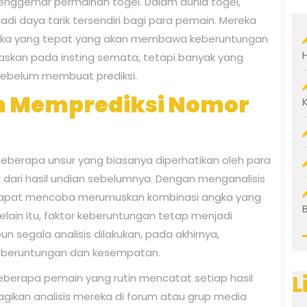
penggemar permainan togel. Dalam dunia togel,
adi daya tarik tersendiri bagi para pemain. Mereka
gka yang tepat yang akan membawa keberuntungan
ndaskan pada insting semata, tetapi banyak yang
sebelum membuat prediksi.
m Memprediksi Nomor
berapa unsur yang biasanya diperhatikan oleh para
k dari hasil undian sebelumnya. Dengan menganalisis
 dapat mencoba merumuskan kombinasi angka yang
elain itu, faktor keberuntungan tetap menjadi
n segala analisis dilakukan, pada akhirnya,
eberuntungan dan kesempatan.
L
 beberapa pemain yang rutin mencatat setiap hasil
gikan analisis mereka di forum atau grup media