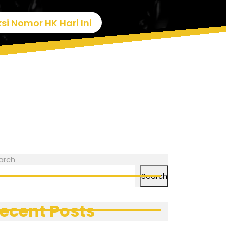
ksi Nomor HK Hari Ini
arch
Search
ecent Posts