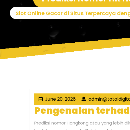
Slot Online Gacor di Situs Terpercaya den
June
June 20, 2026
admin@totaldigit
20,
Pengenalan terhad
2026
Prediksi nomor Hongkong atau yang lebih di