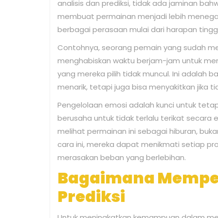
analisis dan prediksi, tidak ada jaminan bah
membuat permainan menjadi lebih menegan
berbagai perasaan mulai dari harapan tinggi
Contohnya, seorang pemain yang sudah me
menghabiskan waktu berjam-jam untuk memil
yang mereka pilih tidak muncul. Ini adala
menarik, tetapi juga bisa menyakitkan jika ti
Pengelolaan emosi adalah kunci untuk tet
berusaha untuk tidak terlalu terikat secara
melihat permainan ini sebagai hiburan, bu
cara ini, mereka dapat menikmati setiap pr
merasakan beban yang berlebihan.
Bagaimana Mempe
Prediksi
Untuk meningkatkan kemampuan dalam memp