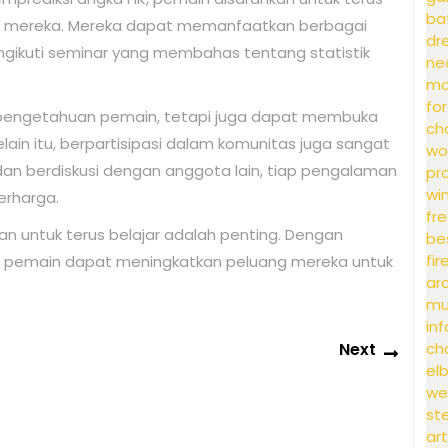
ba
is mereka. Mereka dapat memanfaatkan berbagai
dr
engikuti seminar yang membahas tentang statistik
ne
mo
for
a pengetahuan pemain, tetapi juga dapat membuka
ch
ain itu, berpartisipasi dalam komunitas juga sangat
wo
n berdiskusi dengan anggota lain, tiap pengalaman
pr
wi
erharga.
fr
nan untuk terus belajar adalah penting. Dengan
be
fir
ra pemain dapat meningkatkan peluang mereka untuk
ar
mu
in
Next
Next
ch
post:
el
we
st
ar