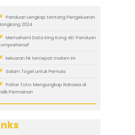
Panduan Lengkap tentang Pengeluaran
Hongkong 2024
Memahami Data King Kong 4D: Panduan
Komprehensif
keluaran hk tercepat malam ini
Salam Togel untuk Pemula
Poltar Toto: Mengungkap Rahasia di
Balik Permainan
inks