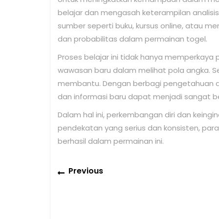
belajar dan mengasah keterampilan analis
sumber seperti buku, kursus online, atau m
dan probabilitas dalam permainan togel.
Proses belajar ini tidak hanya memperkay
wawasan baru dalam melihat pola angka. Sel
membantu. Dengan berbagi pengetahuan da
dan informasi baru dapat menjadi sangat b
Dalam hal ini, perkembangan diri dan keingi
pendekatan yang serius dan konsisten, pa
berhasil dalam permainan ini.
Post
Previous
Previous
navigation
post: