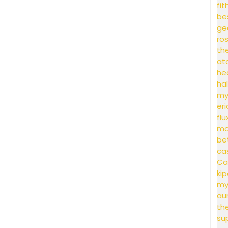
fi
be
ge
ro
th
at
he
ha
my
er
fl
mo
be
ca
Ca
ki
my
au
th
su