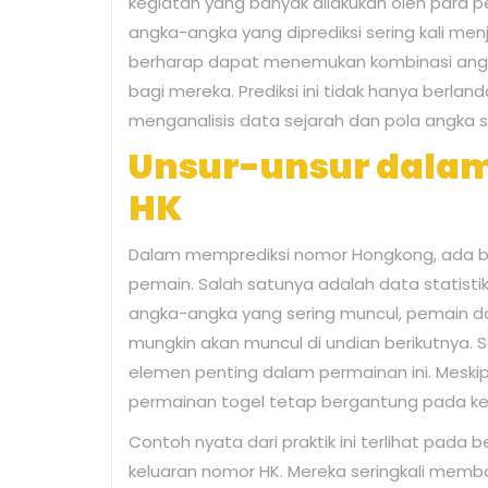
kegiatan yang banyak dilakukan oleh para 
angka-angka yang diprediksi sering kali menj
berharap dapat menemukan kombinasi an
bagi mereka. Prediksi ini tidak hanya berla
menganalisis data sejarah dan pola angka 
Unsur-unsur dala
HK
Dalam memprediksi nomor Hongkong, ada be
pemain. Salah satunya adalah data statisti
angka-angka yang sering muncul, pemain
mungkin akan muncul di undian berikutnya. S
elemen penting dalam permainan ini. Meskipu
permainan togel tetap bergantung pada k
Contoh nyata dari praktik ini terlihat pada
keluaran nomor HK. Mereka seringkali memba