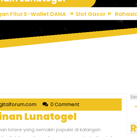
»
»
gan Fitur E-Wallet DANA
Slot Gacor
Rahasia
Se
admin@totaldigitalforum.com
gitalforum.com
0 Comment
nan Lunatogel
R
an lotere yang semakin populer di kalangan