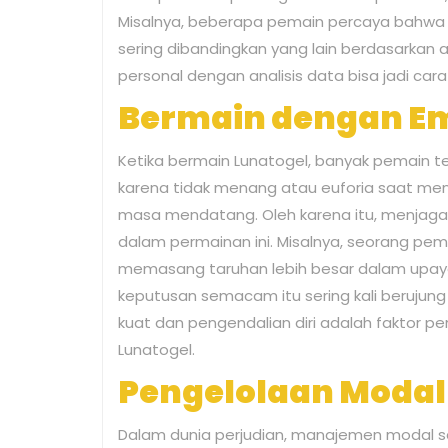
Misalnya, beberapa pemain percaya bahwa 
sering dibandingkan yang lain berdasarkan 
personal dengan analisis data bisa jadi cara
Bermain dengan Em
Ketika bermain Lunatogel, banyak pemain t
karena tidak menang atau euforia saat me
masa mendatang. Oleh karena itu, menjaga 
dalam permainan ini. Misalnya, seorang pem
memasang taruhan lebih besar dalam upay
keputusan semacam itu sering kali berujung 
kuat dan pengendalian diri adalah faktor 
Lunatogel.
Pengelolaan Modal
Dalam dunia perjudian, manajemen modal s