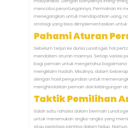
masyarakat. Dengan banyaknya iming-iming 
mencoba peruntungannya. Permainan ini 
menegangkan untuk mendapatkan uang, namu
strategi yang bisa diimplementasikan untu
Pahami Aturan Pe
Sebelum terjun ke dunia Lunatogel, hal pe
mendalam aturan mainnya. Setiap variasi p
bagi pemain untuk mengetahui bagaimana 
mengklaim hadiah. Misalnya, dalam beberapa
dengan hasil pengundian untuk memenangka
menghindarkan pemain dari kebingungan dan
Taktik Pemilihan 
Salah satu rahasia dalam bermain Lunatoge
untuk menemukan angka-angka yang memiliki
atau peristiwa penting dalam hidup. Namun,