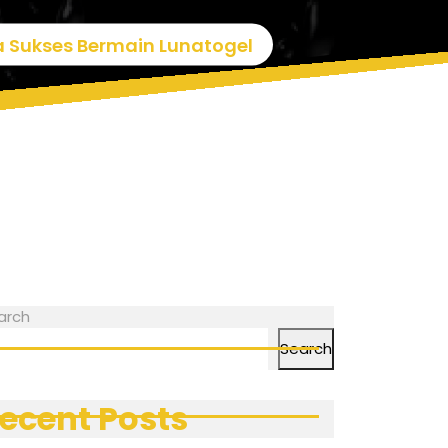
 Sukses Bermain Lunatogel
arch
Search
ecent Posts