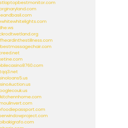
stlaptopbestmonitor.com
orginaryland.com
seandbasil.com
ewhitewhitelights.com
dhe.ws
ckrodtwetland.org
lfheardinthestillness.com
bestmassagechair.com
icreed.net
uxetine.com
bilecasino8760.com
tqq3.net
sinoloans5.us
sinoAuction.us
pooglecouk.us
kitchennhome.com
moulinvert.com
efoodiepassport.com
perwindowproject.com
pibakigrafo.com