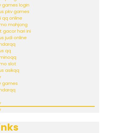
v games login
tus pkv games
i qq online
mo mahjong
t gacor hari ini
us judi online
ndarqq
tus qq
minoqq
mo slot
us asikqq
v
v games
ndarqq
v
v
inks