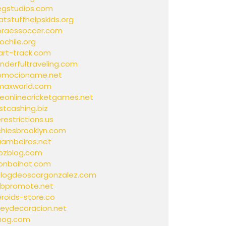
egstudios.com
atstuffhelpskids.org
raessoccer.com
ochile.org
art-track.com
nderfultraveling.com
omocioname.net
maxworld.com
eeonlinecricketgames.net
stcashing.biz
erestrictions.us
chiesbrooklyn.com
ambeiros.net
fozblog.com
onbaihat.com
blogdeoscargonzalez.com
bpromote.net
eroids-store.co
teydecoracion.net
thog.com