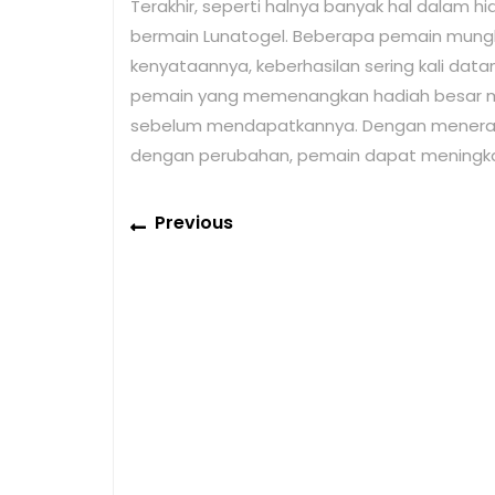
Terakhir, seperti halnya banyak hal dalam h
bermain Lunatogel. Beberapa pemain mungk
kenyataannya, keberhasilan sering kali dat
pemain yang memenangkan hadiah besar m
sebelum mendapatkannya. Dengan menerapk
dengan perubahan, pemain dapat meningkat
Post
Previous
Previous
navigation
post: