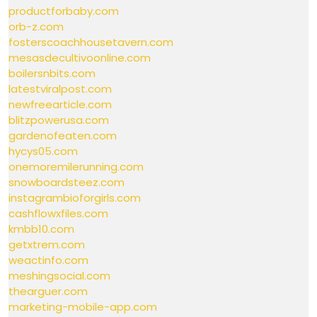
productforbaby.com
orb-z.com
fosterscoachhousetavern.com
mesasdecultivoonline.com
boilersnbits.com
latestviralpost.com
newfreearticle.com
blitzpowerusa.com
gardenofeaten.com
hycys05.com
onemoremilerunning.com
snowboardsteez.com
instagrambioforgirls.com
cashflowxfiles.com
kmbb10.com
getxtrem.com
weactinfo.com
meshingsocial.com
thearguer.com
marketing-mobile-app.com