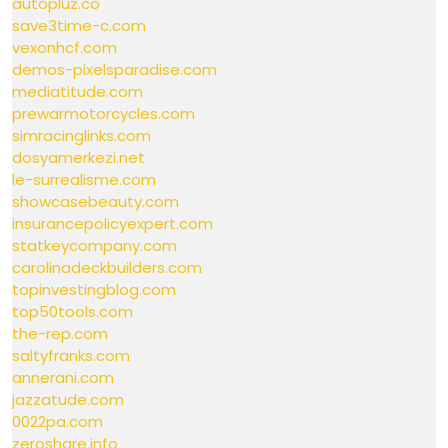
autopluz.co
save3time-c.com
vexonhcf.com
demos-pixelsparadise.com
mediatitude.com
prewarmotorcycles.com
simracinglinks.com
dosyamerkezi.net
le-surrealisme.com
showcasebeauty.com
insurancepolicyexpert.com
statkeycompany.com
carolinadeckbuilders.com
topinvestingblog.com
top50tools.com
the-rep.com
saltyfranks.com
annerani.com
jazzatude.com
0022pa.com
zeroshare.info