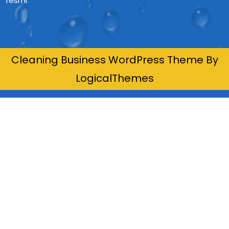
resmi
Cleaning Business WordPress Theme By
LogicalThemes