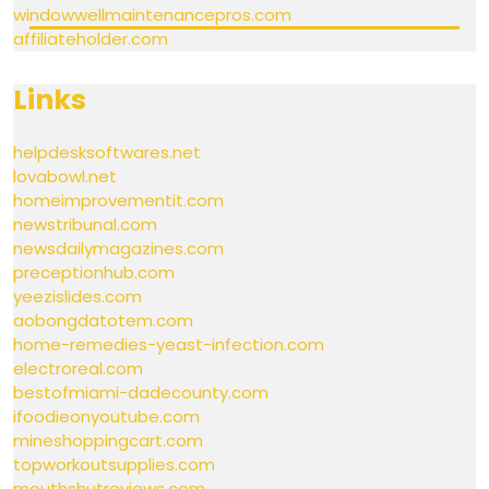
windowwellmaintenancepros.com
affiliateholder.com
Links
helpdesksoftwares.net
lovabowl.net
homeimprovementit.com
newstribunal.com
newsdailymagazines.com
preceptionhub.com
yeezislides.com
aobongdatotem.com
home-remedies-yeast-infection.com
electroreal.com
bestofmiami-dadecounty.com
ifoodieonyoutube.com
mineshoppingcart.com
topworkoutsupplies.com
mouthshutreviews.com