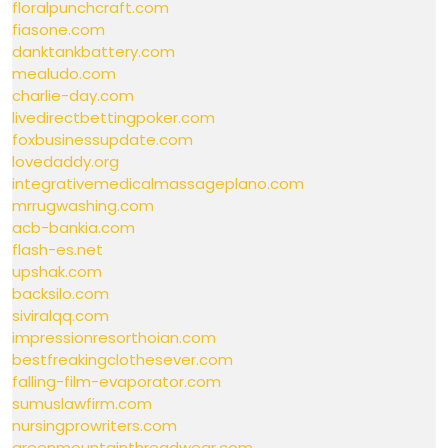
floralpunchcraft.com
fiasone.com
danktankbattery.com
mealudo.com
charlie-day.com
livedirectbettingpoker.com
foxbusinessupdate.com
lovedaddy.org
integrativemedicalmassageplano.com
mrrugwashing.com
acb-bankia.com
flash-es.net
upshak.com
backsilo.com
siviralqq.com
impressionresorthoian.com
bestfreakingclothesever.com
falling-film-evaporator.com
sumuslawfirm.com
nursingprowriters.com
greenmountainthreadwear.com