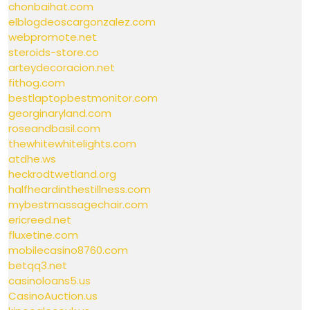
chonbaihat.com
elblogdeoscargonzalez.com
webpromote.net
steroids-store.co
arteydecoracion.net
fithog.com
bestlaptopbestmonitor.com
georginaryland.com
roseandbasil.com
thewhitewhitelights.com
atdhe.ws
heckrodtwetland.org
halfheardinthestillness.com
mybestmassagechair.com
ericreed.net
fluxetine.com
mobilecasino8760.com
betqq3.net
casinoloans5.us
CasinoAuction.us