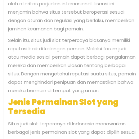
oleh otoritas perjudian internasional. Lisensi ini
menjamin bahwa situs tersebut beroperasi sesuai
dengan aturan dan regulasi yang berlaku, memberikan
jaminan keamanan bagi pemain.
Selain itu, situs judi slot terpercaya biasanya memiliki
reputasi baik di kalangan pemain. Melalui forum judi
atau media sosial, pemain dapat berbagi pengalaman
mereka dan memberikan ulasan tentang berbagai
situs. Dengan mengetahui reputasi suatu situs, pemain
dapat menghindari penipuan dan memastikan bahwa
mereka bermain di tempat yang aman.
Jenis Permainan Slot yang
Tersedia
Situs judi slot terpercaya di Indonesia menawarkan
berbagai jenis permainan slot yang dapat dipilih sesuai