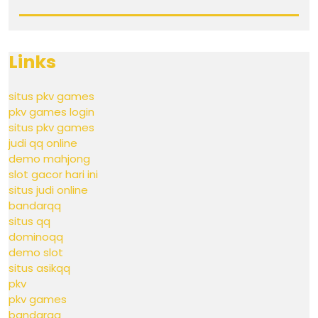
Links
situs pkv games
pkv games login
situs pkv games
judi qq online
demo mahjong
slot gacor hari ini
situs judi online
bandarqq
situs qq
dominoqq
demo slot
situs asikqq
pkv
pkv games
bandarqq