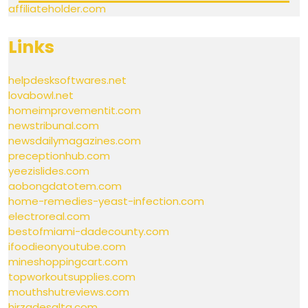
affiliateholder.com
Links
helpdesksoftwares.net
lovabowl.net
homeimprovementit.com
newstribunal.com
newsdailymagazines.com
preceptionhub.com
yeezislides.com
aobongdatotem.com
home-remedies-yeast-infection.com
electroreal.com
bestofmiami-dadecounty.com
ifoodieonyoutube.com
mineshoppingcart.com
topworkoutsupplies.com
mouthshutreviews.com
hirzadesalta.com