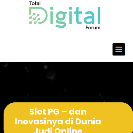
Skip
to
content
Op
Me
Slot PG – dan
Inovasinya di Dunia
Judi Online