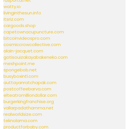
rusportal.net
watty.io
livinginthesun.info
itsriz.com
cargoods.shop
capetownacupuncture.com
bitcoinvideospro.com
cosmiccrowcollective.com
alain-jacquet.com
gotisouizakayabakeneko.com
meshpoint.me
spongebob.net
busyboxintl.com
auttayanratchapak.com
postcoffeebarva.com
elteatromilliondollar.com
burgerkingfranchise.org
vallarpadathamma.net
realworldsize.com
teknolama.com
productforbaby.com