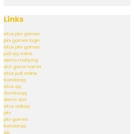
Links
situs pkv games
pkv games login
situs pkv games
judi qq online
demo mahjong
slot gacor hari ini
situs judi online
bandarqq
situs qq
dominoqq
demo slot
situs asikqq
pkv
pkv games
bandarqq
qq