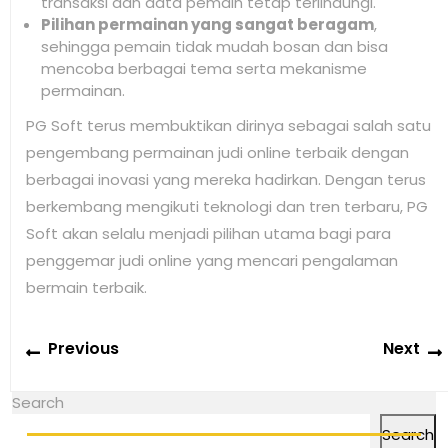
transaksi dan data pemain tetap terlindungi.
Pilihan permainan yang sangat beragam
,
sehingga pemain tidak mudah bosan dan bisa
mencoba berbagai tema serta mekanisme
permainan.
PG Soft terus membuktikan dirinya sebagai salah satu
pengembang permainan judi online terbaik dengan
berbagai inovasi yang mereka hadirkan. Dengan terus
berkembang mengikuti teknologi dan tren terbaru, PG
Soft akan selalu menjadi pilihan utama bagi para
penggemar judi online yang mencari pengalaman
bermain terbaik.
Post
Previous
Previous
Next
navigation
post:
Search
Search