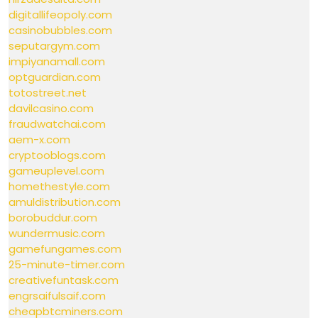
digitallifeopoly.com
casinobubbles.com
seputargym.com
impiyanamall.com
optguardian.com
totostreet.net
davilcasino.com
fraudwatchai.com
aem-x.com
cryptooblogs.com
gameuplevel.com
homethestyle.com
amuldistribution.com
borobuddur.com
wundermusic.com
gamefungames.com
25-minute-timer.com
creativefuntask.com
engrsaifulsaif.com
cheapbtcminers.com