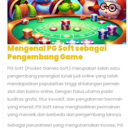
Mengenal PG Soft sebagai
Pengembang Game
PG Soft (Pocket Games Soft) merupakan salah satu
pengembang perangkat lunak judi online yang telah
mendapatkan popularitas tinggi di kalangan pemain
slot dan kasino online. Dengan fokus utama pada
kualitas grafis, fitur inovatif, dan pengalaman bermain
yang imersif, PG Soft terus menghadirkan permainan
yang menarik dan berbeda dari pengembang lainnya.
Sebagai perusahaan yang mengutamakan inovasi, PG