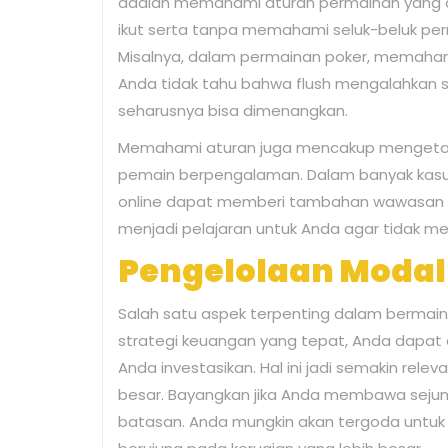
adalah memahami aturan permainan yang a
ikut serta tanpa memahami seluk-beluk perm
Misalnya, dalam permainan poker, memaham
Anda tidak tahu bahwa flush mengalahkan s
seharusnya bisa dimenangkan.
Memahami aturan juga mencakup mengetahui 
pemain berpengalaman. Dalam banyak kasu
online dapat memberi tambahan wawasan y
menjadi pelajaran untuk Anda agar tidak m
Pengelolaan Modal 
Salah satu aspek terpenting dalam bermai
strategi keuangan yang tepat, Anda dapat
Anda investasikan. Hal ini jadi semakin rel
besar. Bayangkan jika Anda membawa seju
batasan. Anda mungkin akan tergoda untuk 