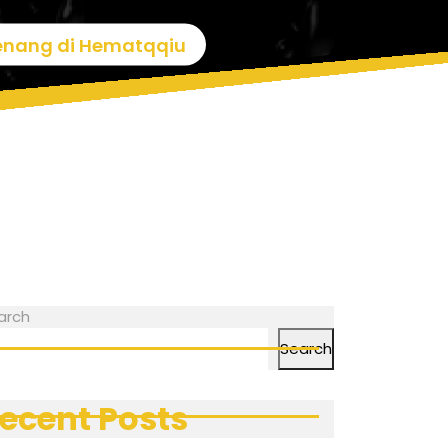
enang di Hematqqiu
arch
Search
ecent Posts