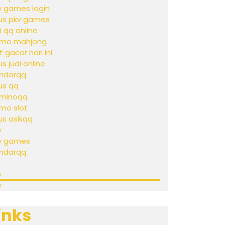
v games login
tus pkv games
i qq online
mo mahjong
t gacor hari ini
us judi online
ndarqq
tus qq
minoqq
mo slot
us asikqq
v
v games
ndarqq
v
v
inks