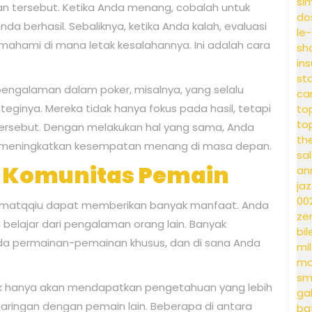
si
n tersebut. Ketika Anda menang, cobalah untuk
do
 berhasil. Sebaliknya, ketika Anda kalah, evaluasi
le
ahami di mana letak kesalahannya. Ini adalah cara
sh
in
st
pengalaman dalam poker, misalnya, yang selalu
ca
ginya. Mereka tidak hanya fokus pada hasil, tetapi
to
to
tersebut. Dengan melakukan hal yang sama, Anda
th
 meningkatkan kesempatan menang di masa depan.
sa
 Komunitas Pemain
an
ja
00
ematqqiu dapat memberikan banyak manfaat. Anda
ze
 belajar dari pengalaman orang lain. Banyak
bi
ada permainan-pemainan khusus, dan di sana Anda
mi
mo
sm
idak hanya akan mendapatkan pengetahuan yang lebih
gal
ringan dengan pemain lain. Beberapa di antara
ba