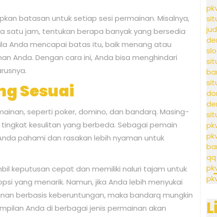
pk
an batasan untuk setiap sesi permainan. Misalnya,
si
jud
a satu jam, tentukan berapa banyak yang bersedia
de
ila Anda mencapai batas itu, baik menang atau
slo
nan Anda. Dengan cara ini, Anda bisa menghindari
sit
arusnya.
ba
si
ng Sesuai
do
de
inan, seperti poker, domino, dan bandarq. Masing-
sit
n tingkat kesulitan yang berbeda. Sebagai pemain
pk
pk
 Anda pahami dan rasakan lebih nyaman untuk
ba
qq
pk
bil keputusan cepat dan memiliki naluri tajam untuk
pk
si yang menarik. Namun, jika Anda lebih menyukai
inan berbasis keberuntungan, maka bandarq mungkin
L
ampilan Anda di berbagai jenis permainan akan