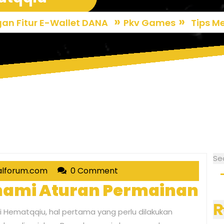
»
»
gan Fitur E-Wallet DANA
Pkv Games
Tips M
Se
admin@totaldigitalforum.com
alforum.com
0 Comment
ami Aturan Permainan
R
 Hematqqiu, hal pertama yang perlu dilakukan