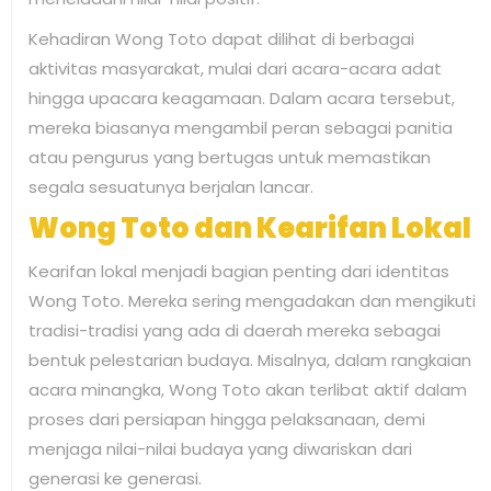
Kehadiran Wong Toto dapat dilihat di berbagai
aktivitas masyarakat, mulai dari acara-acara adat
hingga upacara keagamaan. Dalam acara tersebut,
mereka biasanya mengambil peran sebagai panitia
atau pengurus yang bertugas untuk memastikan
segala sesuatunya berjalan lancar.
Wong Toto dan Kearifan Lokal
Kearifan lokal menjadi bagian penting dari identitas
Wong Toto. Mereka sering mengadakan dan mengikuti
tradisi-tradisi yang ada di daerah mereka sebagai
bentuk pelestarian budaya. Misalnya, dalam rangkaian
acara minangka, Wong Toto akan terlibat aktif dalam
proses dari persiapan hingga pelaksanaan, demi
menjaga nilai-nilai budaya yang diwariskan dari
generasi ke generasi.