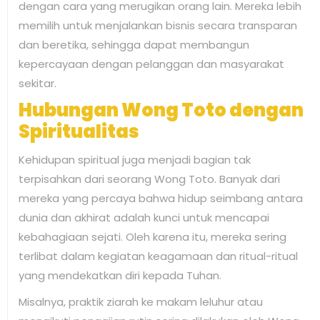
dengan cara yang merugikan orang lain. Mereka lebih
memilih untuk menjalankan bisnis secara transparan
dan beretika, sehingga dapat membangun
kepercayaan dengan pelanggan dan masyarakat
sekitar.
Hubungan Wong Toto dengan
Spiritualitas
Kehidupan spiritual juga menjadi bagian tak
terpisahkan dari seorang Wong Toto. Banyak dari
mereka yang percaya bahwa hidup seimbang antara
dunia dan akhirat adalah kunci untuk mencapai
kebahagiaan sejati. Oleh karena itu, mereka sering
terlibat dalam kegiatan keagamaan dan ritual-ritual
yang mendekatkan diri kepada Tuhan.
Misalnya, praktik ziarah ke makam leluhur atau