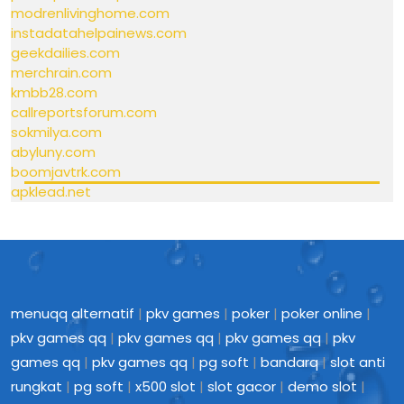
modrenlivinghome.com
instadatahelpainews.com
geekdailies.com
merchrain.com
kmbb28.com
callreportsforum.com
sokmilya.com
abyluny.com
boomjavtrk.com
apklead.net
menuqq alternatif
|
pkv games
|
poker
|
poker online
|
pkv games qq
|
pkv games qq
|
pkv games qq
|
pkv
games qq
|
pkv games qq
|
pg soft
|
bandarq
|
slot anti
rungkat
|
pg soft
|
x500 slot
|
slot gacor
|
demo slot
|