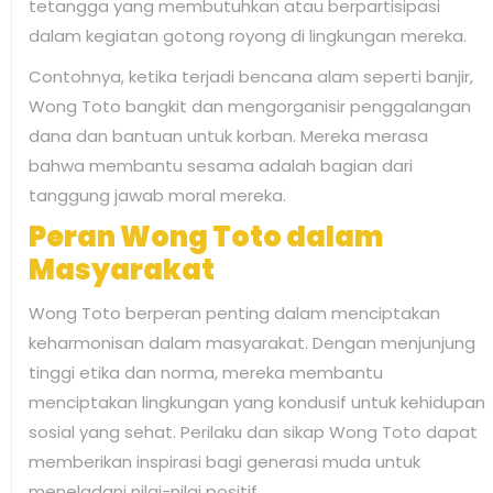
tetangga yang membutuhkan atau berpartisipasi
dalam kegiatan gotong royong di lingkungan mereka.
Contohnya, ketika terjadi bencana alam seperti banjir,
Wong Toto bangkit dan mengorganisir penggalangan
dana dan bantuan untuk korban. Mereka merasa
bahwa membantu sesama adalah bagian dari
tanggung jawab moral mereka.
Peran Wong Toto dalam
Masyarakat
Wong Toto berperan penting dalam menciptakan
keharmonisan dalam masyarakat. Dengan menjunjung
tinggi etika dan norma, mereka membantu
menciptakan lingkungan yang kondusif untuk kehidupan
sosial yang sehat. Perilaku dan sikap Wong Toto dapat
memberikan inspirasi bagi generasi muda untuk
meneladani nilai-nilai positif.