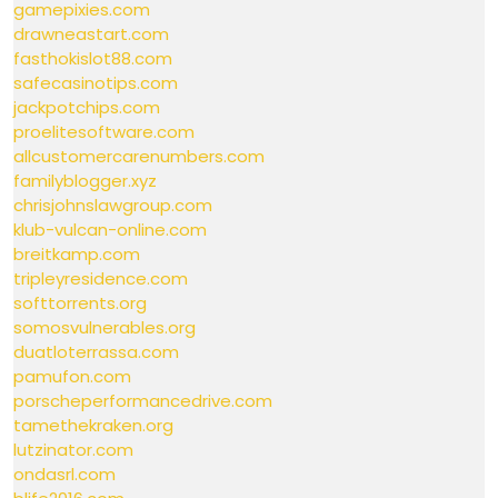
gamepixies.com
drawneastart.com
fasthokislot88.com
safecasinotips.com
jackpotchips.com
proelitesoftware.com
allcustomercarenumbers.com
familyblogger.xyz
chrisjohnslawgroup.com
klub-vulcan-online.com
breitkamp.com
tripleyresidence.com
softtorrents.org
somosvulnerables.org
duatloterrassa.com
pamufon.com
porscheperformancedrive.com
tamethekraken.org
lutzinator.com
ondasrl.com