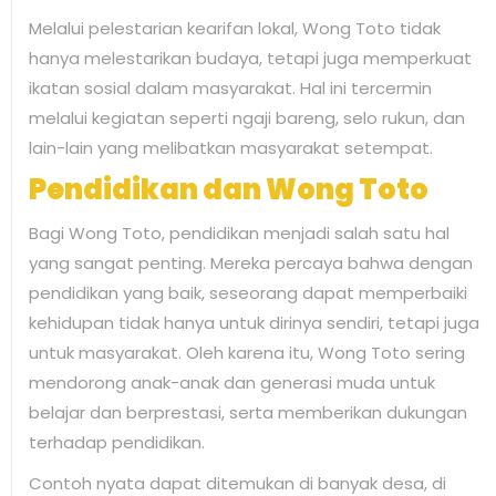
Melalui pelestarian kearifan lokal, Wong Toto tidak
hanya melestarikan budaya, tetapi juga memperkuat
ikatan sosial dalam masyarakat. Hal ini tercermin
melalui kegiatan seperti ngaji bareng, selo rukun, dan
lain-lain yang melibatkan masyarakat setempat.
Pendidikan dan Wong Toto
Bagi Wong Toto, pendidikan menjadi salah satu hal
yang sangat penting. Mereka percaya bahwa dengan
pendidikan yang baik, seseorang dapat memperbaiki
kehidupan tidak hanya untuk dirinya sendiri, tetapi juga
untuk masyarakat. Oleh karena itu, Wong Toto sering
mendorong anak-anak dan generasi muda untuk
belajar dan berprestasi, serta memberikan dukungan
terhadap pendidikan.
Contoh nyata dapat ditemukan di banyak desa, di