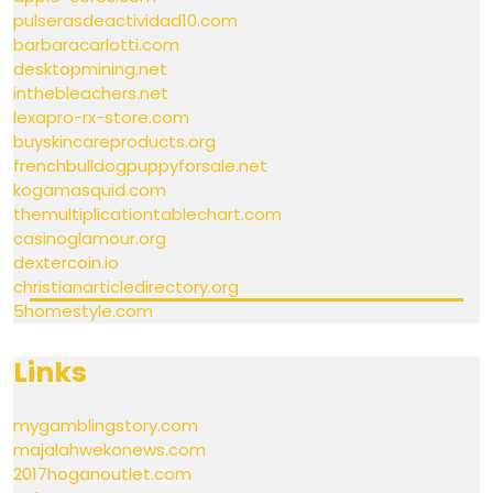
pulserasdeactividad10.com
barbaracarlotti.com
desktopmining.net
inthebleachers.net
lexapro-rx-store.com
buyskincareproducts.org
frenchbulldogpuppyforsale.net
kogamasquid.com
themultiplicationtablechart.com
casinoglamour.org
dextercoin.io
christianarticledirectory.org
5homestyle.com
Links
mygamblingstory.com
majalahwekonews.com
2017hoganoutlet.com