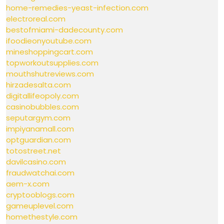
home-remedies-yeast-infection.com
electroreal.com
bestofmiami-dadecounty.com
ifoodieonyoutube.com
mineshoppingcart.com
topworkoutsupplies.com
mouthshutreviews.com
hirzadesalta.com
digitallifeopoly.com
casinobubbles.com
seputargym.com
impiyanamall.com
optguardian.com
totostreet.net
davilcasino.com
fraudwatchai.com
aem-x.com
cryptooblogs.com
gameuplevel.com
homethestyle.com