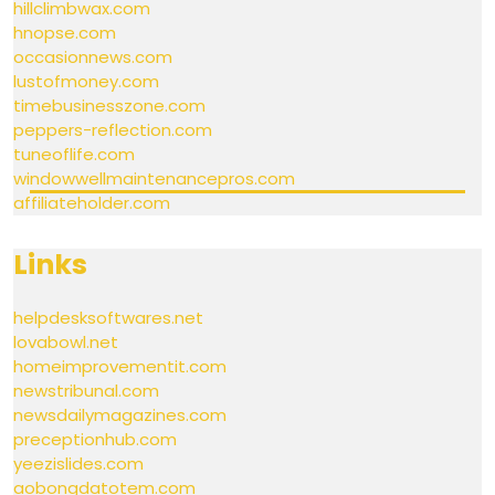
hillclimbwax.com
hnopse.com
occasionnews.com
lustofmoney.com
timebusinesszone.com
peppers-reflection.com
tuneoflife.com
windowwellmaintenancepros.com
affiliateholder.com
Links
helpdesksoftwares.net
lovabowl.net
homeimprovementit.com
newstribunal.com
newsdailymagazines.com
preceptionhub.com
yeezislides.com
aobongdatotem.com