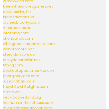
wimaxworld.com
freeonlinecricketgames.net
bestcashing.biz
firerestrictions.us
archiesbrooklyn.com
muambeiros.net
infozblog.com
chonbaihat.com
elblogdeoscargonzalez.com
webpromote.net
steroids-store.co
arteydecoracion.net
fithog.com
bestlaptopbestmonitor.com
georginaryland.com
roseandbasil.com
thewhitewhitelights.com
atdhe.ws
heckrodtwetland.org
halfheardinthestillness.com
mybestmassagechair.com