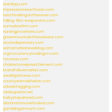
siviralqq.com
impressionresorthoian.com
bestfreakingclothesever.com
falling-film-evaporator.com
sumuslawfirm.com
nursingprowriters.com
greenmountainthreadwear.com
acutedispensary.com
sattamatkanewsblog.com
cryptocurrencytradingcn.com
totowaz.com
charlestonwipesettlement.com
brandfollowmarket.com
weeklyjobnews.com
countyanimalshelter.com
adwebtagging.com
ranksuperior.net
babystepahead.com
destinationoverlooked.com
gamblingamount.com