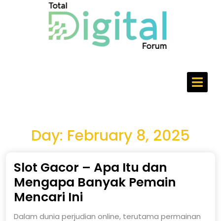
Skip
to
content
Op
Me
Day:
February 8, 2025
Slot Gacor – Apa Itu dan
Mengapa Banyak Pemain
Slot
Mencari Ini
Gacor
Dalam dunia perjudian online, terutama permainan