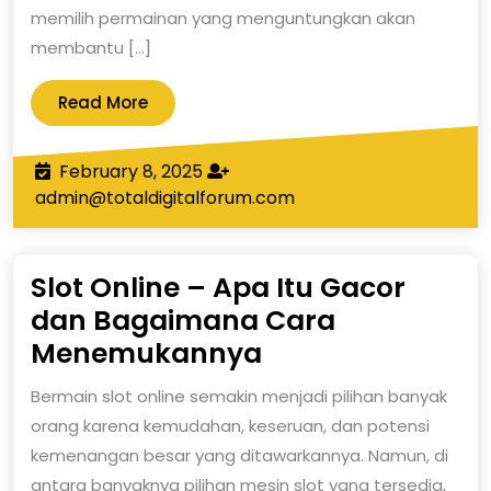
Games
memilih permainan yang menguntungkan akan
yang
membantu […]
Menguntungk
Read
Read More
More
February
February 8, 2025
8,
admin@totaldigitalfo
admin@totaldigitalforum.com
2025
Slot Online – Apa Itu Gacor
dan Bagaimana Cara
Slot
Menemukannya
Online
Bermain slot online semakin menjadi pilihan banyak
–
orang karena kemudahan, keseruan, dan potensi
Apa
kemenangan besar yang ditawarkannya. Namun, di
Itu
antara banyaknya pilihan mesin slot yang tersedia,