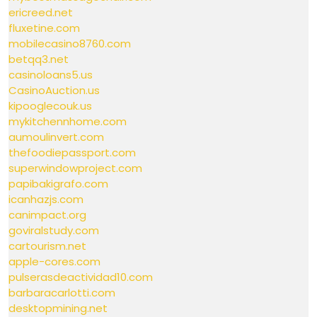
ericreed.net
fluxetine.com
mobilecasino8760.com
betqq3.net
casinoloans5.us
CasinoAuction.us
kipooglecouk.us
mykitchennhome.com
aumoulinvert.com
thefoodiepassport.com
superwindowproject.com
papibakigrafo.com
icanhazjs.com
canimpact.org
goviralstudy.com
cartourism.net
apple-cores.com
pulserasdeactividad10.com
barbaracarlotti.com
desktopmining.net