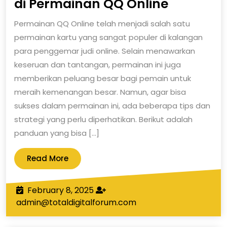
Slot
di Permainan QQ Online
Demo
Permainan QQ Online telah menjadi salah satu
–
permainan kartu yang sangat populer di kalangan
Panduan
para penggemar judi online. Selain menawarkan
Menang
keseruan dan tantangan, permainan ini juga
di
memberikan peluang besar bagi pemain untuk
Permain
meraih kemenangan besar. Namun, agar bisa
sukses dalam permainan ini, ada beberapa tips dan
QQ
strategi yang perlu diperhatikan. Berikut adalah
Online
panduan yang bisa […]
Read
Read More
More
February
February 8, 2025
8,
admin@totaldigitalfo
admin@totaldigitalforum.com
2025