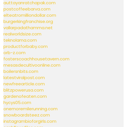
auttayanratchapak.com
postcoffeebarva.com
elteatromilliondollar.com
burgerkingfranchise.org
vallarpadathamma.net
realworldsize.com
teknolama.com
productforbaby.com
orb-z.com
fosterscoachhousetavern.com
mesasdecultivoonline.com
boilersnbits.com
latestviralpost.com
newfreearticle.com
blitzpowerusa.com
gardenofeaten.com
hycys05.com
onemoremilerunning.com
snowboardsteez.com
instagrambioforgirls.com