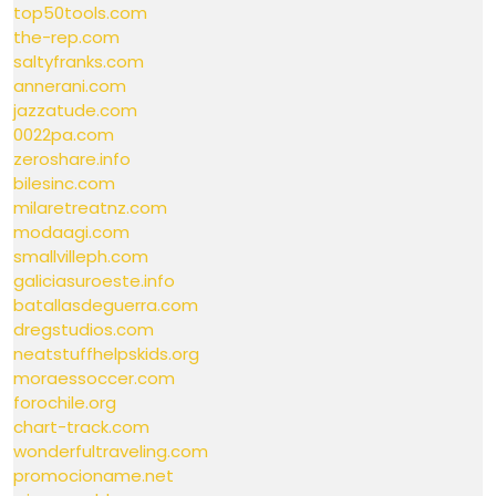
top50tools.com
the-rep.com
saltyfranks.com
annerani.com
jazzatude.com
0022pa.com
zeroshare.info
bilesinc.com
milaretreatnz.com
modaagi.com
smallvilleph.com
galiciasuroeste.info
batallasdeguerra.com
dregstudios.com
neatstuffhelpskids.org
moraessoccer.com
forochile.org
chart-track.com
wonderfultraveling.com
promocioname.net