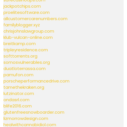
jackpotchips.com
proelitesoftware.com
allcustomercarenumbers.com
familyblogger.xyz
chrisjohnslawgroup.com
klub-vulcan-online.com
breitkamp.com
tripleyresidence.com
softtorrents.org
somosvulnerables.org
duatloterrassa.com
pamufon.com
porscheperformancedrive.com
tamethekraken.org
lutzinator.com
ondasrl.com
blife2016.com
glutenfreesnowboarder.com
lizmorrowdesign.com
healwithcannabidiol.com