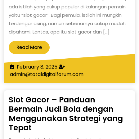
Gacor
ada istilah yang cukup populer di kalangan pemain,
dan
yaitu “slot gacor”. Bagi pemula, istilah ini mungkin
terdengar asing, namun sebenarnya cukup mudah
Bagaimana
dipahami. Lantas, apa itu slot gacor dan […]
Cara
Menemukanny
Read
Read More
More
February
February 8, 2025
8,
admin@totaldigitalfo
admin@totaldigitalforum.com
2025
Slot Gacor – Panduan
Bermain Judi Bola dengan
Menggunakan Strategi yang
Slot
Tepat
Gacor