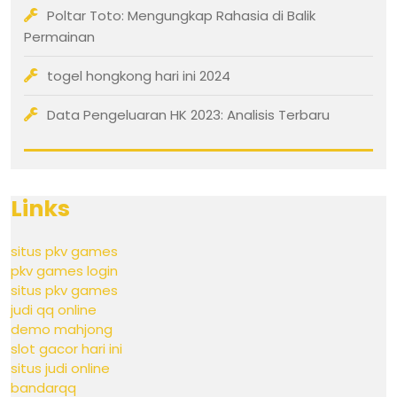
Poltar Toto: Mengungkap Rahasia di Balik
Permainan
togel hongkong hari ini 2024
Data Pengeluaran HK 2023: Analisis Terbaru
Links
situs pkv games
pkv games login
situs pkv games
judi qq online
demo mahjong
slot gacor hari ini
situs judi online
bandarqq