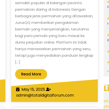
ntuk
untuk
semakin populer di kalangan pecinta
emula
Pemul
permainan daring di Indonesia. Dengan
berbagai jenis permainan yang ditawarkan,
JurusQQ memberikan pengalaman
bermain yang menyenangkan, terutama
bagi para pemula yang baru masuk ke
dunia perjudian online. Platform ini tidak
hanya menawarkan permainan yang seru,
tetapi juga menyediakan panduan lengkap
[…]
Read
Read More
More
L
May
May 15, 2025
taldigitalforum.com
15,
admin@totaldigit
admin@totaldigitalforum.com
2025
si
pk