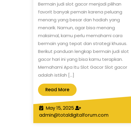
PKV
Bermain judi slot gacor menjadi pilihan
–
favorit banyak pemain karena peluang
Pandu
menang yang besar dan hadiah yang
Lengk
menarik. Namun, agar bisa menang
Berma
maksimal, kamu perlu memahami cara
Judi
bermain yang tepat dan strategi khusus.
Berikut panduan lengkap bermain judi slot
Slot
gacor hari ini yang bisa kamu terapkan.
Gacor
Memahami Apa Itu Slot Gacor Slot gacor
Hari
adalah istilah […]
Ini
Read
Read More
More
May
May 15, 2025
15,
admin@to
admin@totaldigitalforum.com
2025