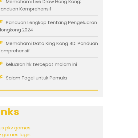
Memahami Live Draw Hong Kong:
Panduan Komprehensif
a
Panduan Lengkap tentang Pengeluaran
Hongkong 2024
Memahami Data King Kong 4D: Panduan
Komprehensif
keluaran hk tercepat malam ini
Salam Togel untuk Pemula
inks
alforum.com
tus pkv games
v games login