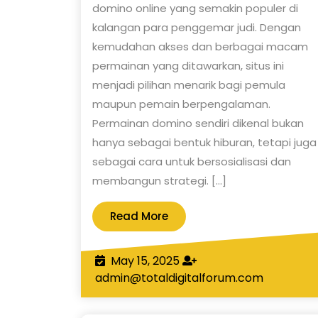
u
domino online yang semakin populer di
P
kalangan para penggemar judi. Dengan
kemudahan akses dan berbagai macam
permainan yang ditawarkan, situs ini
menjadi pilihan menarik bagi pemula
maupun pemain berpengalaman.
Permainan domino sendiri dikenal bukan
hanya sebagai bentuk hiburan, tetapi juga
sebagai cara untuk bersosialisasi dan
membangun strategi. […]
Read
Read More
More
May
May 15, 2025
15,
admin@to
admin@totaldigitalforum.com
2025