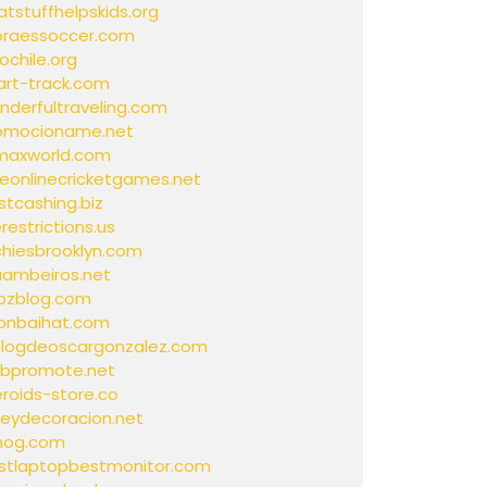
atstuffhelpskids.org
raessoccer.com
ochile.org
art-track.com
nderfultraveling.com
omocioname.net
maxworld.com
eeonlinecricketgames.net
stcashing.biz
erestrictions.us
chiesbrooklyn.com
ambeiros.net
fozblog.com
onbaihat.com
blogdeoscargonzalez.com
bpromote.net
eroids-store.co
teydecoracion.net
thog.com
stlaptopbestmonitor.com