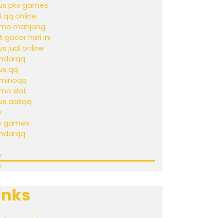
tus pkv games
i qq online
mo mahjong
t gacor hari ini
us judi online
ndarqq
tus qq
minoqq
mo slot
us asikqq
v
v games
ndarqq
v
v
inks