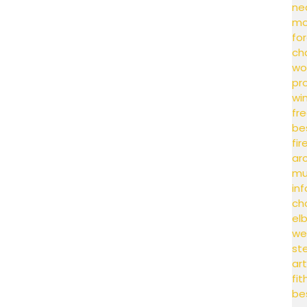
ne
mo
for
ch
wo
pr
wi
fr
be
fir
ar
mu
in
ch
el
we
st
ar
fi
be