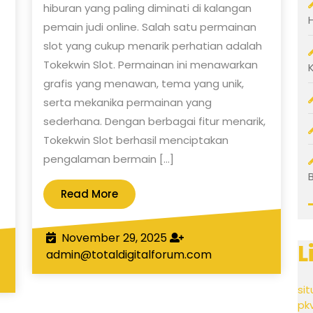
Perma
hiburan yang paling diminati di kalangan
Toto
dan
pemain judi online. Salah satu permainan
Strate
slot yang cukup menarik perhatian adalah
Tokekwin Slot. Permainan ini menawarkan
grafis yang menawan, tema yang unik,
serta mekanika permainan yang
sederhana. Dengan berbagai fitur menarik,
Tokekwin Slot berhasil menciptakan
pengalaman bermain […]
Read
Read More
More
November
November 29, 2025
L
29,
admin@totaldigit
admin@totaldigitalforum.com
2025
taldigitalforum.com
si
pk