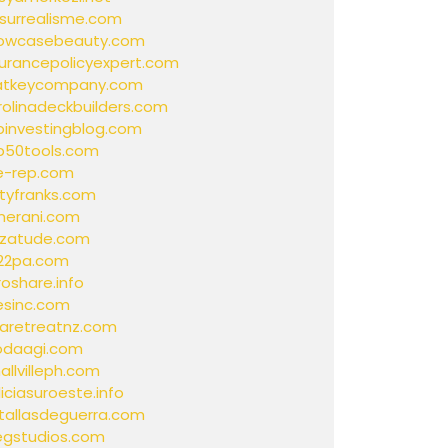
-surrealisme.com
owcasebeauty.com
surancepolicyexpert.com
atkeycompany.com
rolinadeckbuilders.com
pinvestingblog.com
p50tools.com
e-rep.com
ltyfranks.com
nerani.com
zzatude.com
22pa.com
roshare.info
lesinc.com
laretreatnz.com
daagi.com
allvilleph.com
iciasuroeste.info
tallasdeguerra.com
egstudios.com