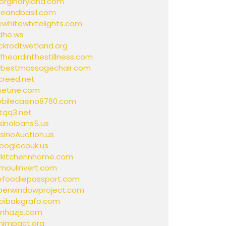
orginaryland.com
seandbasil.com
ewhitewhitelights.com
dhe.ws
ckrodtwetland.org
lfheardinthestillness.com
bestmassagechair.com
icreed.net
uxetine.com
bilecasino8760.com
tqq3.net
sinoloans5.us
sinoAuction.us
pooglecouk.us
kitchennhome.com
moulinvert.com
efoodiepassport.com
perwindowproject.com
pibakigrafo.com
anhazjs.com
nimpact.org