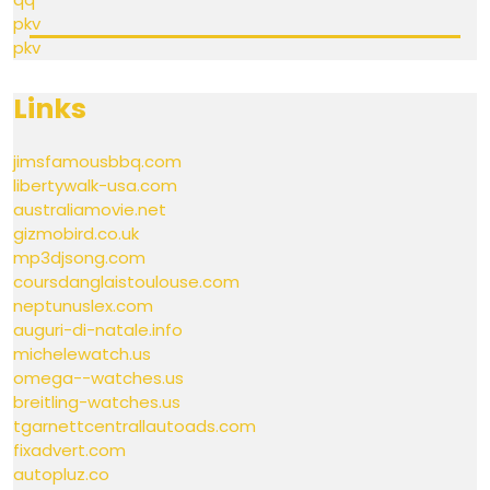
pkv
pkv
Links
jimsfamousbbq.com
libertywalk-usa.com
australiamovie.net
gizmobird.co.uk
mp3djsong.com
coursdanglaistoulouse.com
neptunuslex.com
auguri-di-natale.info
michelewatch.us
omega--watches.us
breitling-watches.us
tgarnettcentrallautoads.com
fixadvert.com
autopluz.co