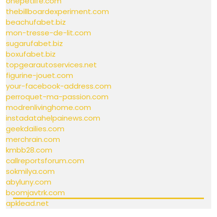
onepetlife.com
thebillboardexperiment.com
beachufabet.biz
mon-tresse-de-lit.com
sugarufabet.biz
boxufabet.biz
topgearautoservices.net
figurine-jouet.com
your-facebook-address.com
perroquet-ma-passion.com
modrenlivinghome.com
instadatahelpainews.com
geekdailies.com
merchrain.com
kmbb28.com
callreportsforum.com
sokmilya.com
abyluny.com
boomjavtrk.com
apklead.net