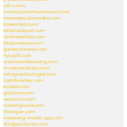
orb-z.com
fosterscoachhousetavern.com
mesasdecultivoonline.com
boilersnbits.com
latestviralpost.com
newfreearticle.com
blitzpowerusa.com
gardenofeaten.com
hycys05.com
onemoremilerunning.com
snowboardsteez.com
instagrambioforgirls.com
cashflowxfiles.com
kmbb10.com
getxtrem.com
weactinfo.com
meshingsocial.com
thearguer.com
marketing-mobile-app.com
floralpunchcraft.com