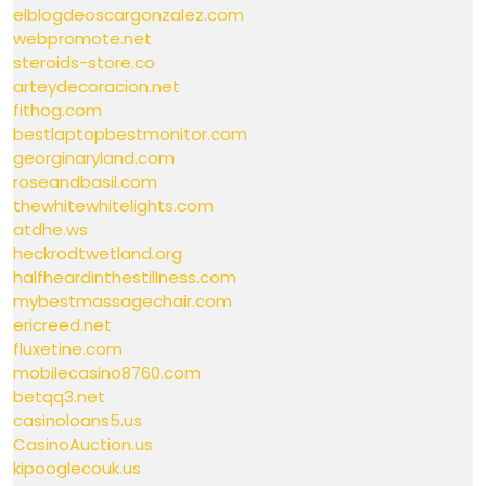
elblogdeoscargonzalez.com
webpromote.net
steroids-store.co
arteydecoracion.net
fithog.com
bestlaptopbestmonitor.com
georginaryland.com
roseandbasil.com
thewhitewhitelights.com
atdhe.ws
heckrodtwetland.org
halfheardinthestillness.com
mybestmassagechair.com
ericreed.net
fluxetine.com
mobilecasino8760.com
betqq3.net
casinoloans5.us
CasinoAuction.us
kipooglecouk.us