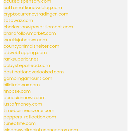
acutedispensary.com
sattamatkanewsblog.com
cryptocurrencytradingcn.com
totowaz.com
charlestonwipesettlement.com
brandfollowmarket.com
weeklyjobnews.com
countyanimalshelter.com
adwebtagging.com
ranksuperior.net
babystepahead.com
destinationoverlooked.com
gamblingamount.com
hillclimbwax.com
hnopse.com
occasionnews.com
lustofmoney.com
timebusinesszone.com
peppers-reflection.com
tuneoflife.com
windowwellmaintenancepros.com