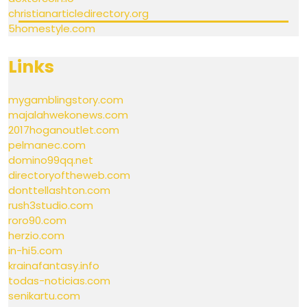
christianarticledirectory.org
5homestyle.com
Links
mygamblingstory.com
majalahwekonews.com
2017hoganoutlet.com
pelmanec.com
domino99qq.net
directoryoftheweb.com
donttellashton.com
rush3studio.com
roro90.com
herzio.com
in-hi5.com
krainafantasy.info
todas-noticias.com
senikartu.com