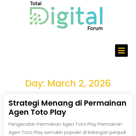
Skip
to
content
Op
Me
Day:
March 2, 2026
Strategi Menang di Permainan
Strategi
Agen Toto Play
Menang
Pengenalan Permainan Agen Toto Play Permainan
di
Agen Toto Play semakin populer di kalangan penjudi