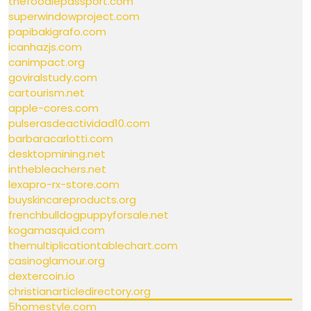
thefoodiepassport.com
superwindowproject.com
papibakigrafo.com
icanhazjs.com
canimpact.org
goviralstudy.com
cartourism.net
apple-cores.com
pulserasdeactividad10.com
barbaracarlotti.com
desktopmining.net
inthebleachers.net
lexapro-rx-store.com
buyskincareproducts.org
frenchbulldogpuppyforsale.net
kogamasquid.com
themultiplicationtablechart.com
casinoglamour.org
dextercoin.io
christianarticledirectory.org
5homestyle.com