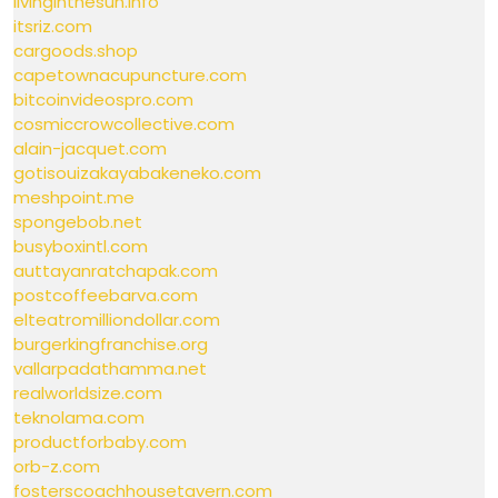
livinginthesun.info
itsriz.com
cargoods.shop
capetownacupuncture.com
bitcoinvideospro.com
cosmiccrowcollective.com
alain-jacquet.com
gotisouizakayabakeneko.com
meshpoint.me
spongebob.net
busyboxintl.com
auttayanratchapak.com
postcoffeebarva.com
elteatromilliondollar.com
burgerkingfranchise.org
vallarpadathamma.net
realworldsize.com
teknolama.com
productforbaby.com
orb-z.com
fosterscoachhousetavern.com