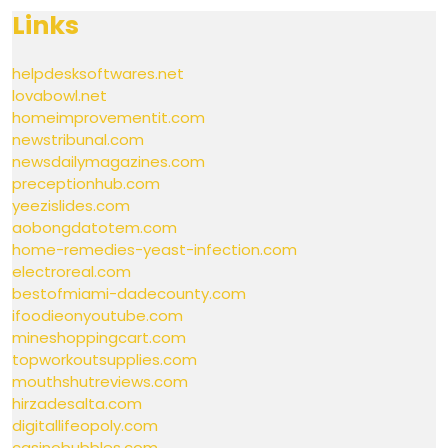
Links
helpdesksoftwares.net
lovabowl.net
homeimprovementit.com
newstribunal.com
newsdailymagazines.com
preceptionhub.com
yeezislides.com
aobongdatotem.com
home-remedies-yeast-infection.com
electroreal.com
bestofmiami-dadecounty.com
ifoodieonyoutube.com
mineshoppingcart.com
topworkoutsupplies.com
mouthshutreviews.com
hirzadesalta.com
digitallifeopoly.com
casinobubbles.com