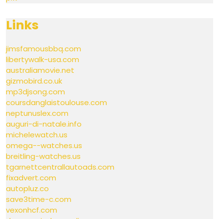
Links
jimsfamousbbq.com
libertywalk-usa.com
australiamovie.net
gizmobird.co.uk
mp3djsong.com
coursdanglaistoulouse.com
neptunuslex.com
auguri-di-natale.info
michelewatch.us
omega--watches.us
breitling-watches.us
tgarnettcentrallautoads.com
fixadvert.com
autopluz.co
save3time-c.com
vexonhcf.com