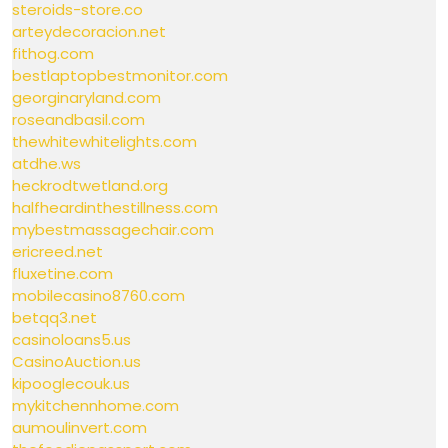
steroids-store.co
arteydecoracion.net
fithog.com
bestlaptopbestmonitor.com
georginaryland.com
roseandbasil.com
thewhitewhitelights.com
atdhe.ws
heckrodtwetland.org
halfheardinthestillness.com
mybestmassagechair.com
ericreed.net
fluxetine.com
mobilecasino8760.com
betqq3.net
casinoloans5.us
CasinoAuction.us
kipooglecouk.us
mykitchennhome.com
aumoulinvert.com