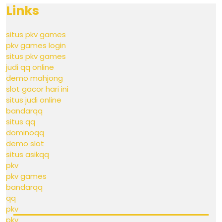
Links
situs pkv games
pkv games login
situs pkv games
judi qq online
demo mahjong
slot gacor hari ini
situs judi online
bandarqq
situs qq
dominoqq
demo slot
situs asikqq
pkv
pkv games
bandarqq
qq
pkv
pkv