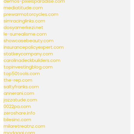
demos-pixelsparadise.com
mediatitude.com
prewarmotorcycles.com
simracinglinks.com
dosyamerkezi.net
le-surrealisme.com
showcasebeauty.com
insurancepolicyexpert.com
statkeycompany.com
carolinadeckbuilders.com
topinvestingblog.com
top50tools.com
the-rep.com
saltyfranks.com
annerani.com
jazzatude.com
0022pa.com
zeroshare.info
bilesinc.com
milaretreatnz.com
modaagi.com