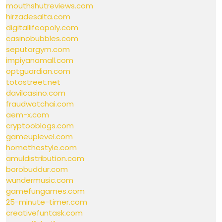
mouthshutreviews.com
hirzadesalta.com
digitallifeopoly.com
casinobubbles.com
seputargym.com
impiyanamall.com
optguardian.com
totostreet.net
davilcasino.com
fraudwatchai.com
aem-x.com
cryptooblogs.com
gameuplevel.com
homethestyle.com
amuldistribution.com
borobuddur.com
wundermusic.com
gamefungames.com
25-minute-timer.com
creativefuntask.com