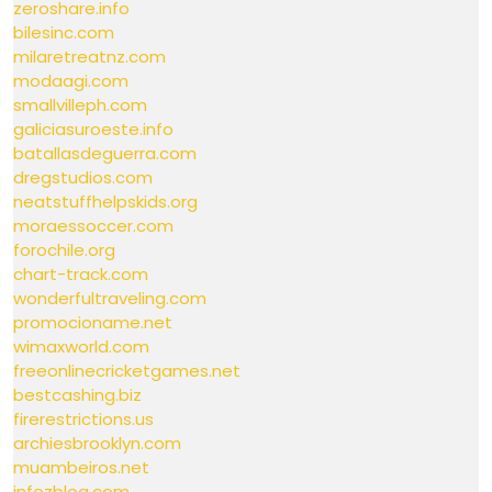
zeroshare.info
bilesinc.com
milaretreatnz.com
modaagi.com
smallvilleph.com
galiciasuroeste.info
batallasdeguerra.com
dregstudios.com
neatstuffhelpskids.org
moraessoccer.com
forochile.org
chart-track.com
wonderfultraveling.com
promocioname.net
wimaxworld.com
freeonlinecricketgames.net
bestcashing.biz
firerestrictions.us
archiesbrooklyn.com
muambeiros.net
infozblog.com