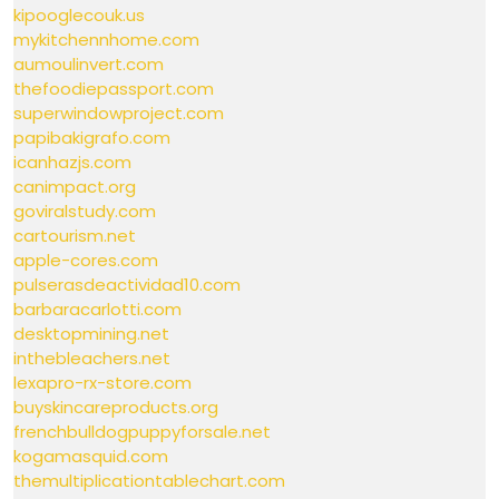
kipooglecouk.us
mykitchennhome.com
aumoulinvert.com
thefoodiepassport.com
superwindowproject.com
papibakigrafo.com
icanhazjs.com
canimpact.org
goviralstudy.com
cartourism.net
apple-cores.com
pulserasdeactividad10.com
barbaracarlotti.com
desktopmining.net
inthebleachers.net
lexapro-rx-store.com
buyskincareproducts.org
frenchbulldogpuppyforsale.net
kogamasquid.com
themultiplicationtablechart.com