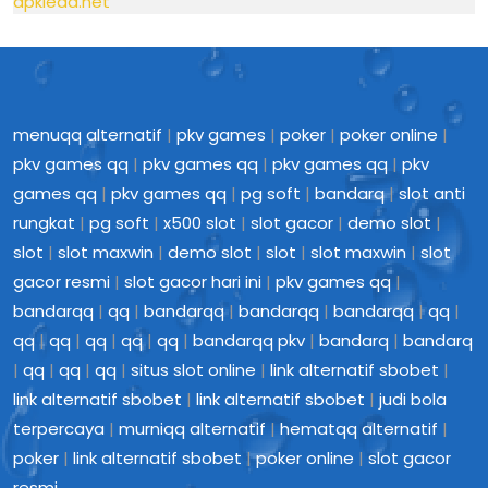
apklead.net
menuqq alternatif
|
pkv games
|
poker
|
poker online
|
pkv games qq
|
pkv games qq
|
pkv games qq
|
pkv
games qq
|
pkv games qq
|
pg soft
|
bandarq
|
slot anti
rungkat
|
pg soft
|
x500 slot
|
slot gacor
|
demo slot
|
slot
|
slot maxwin
|
demo slot
|
slot
|
slot maxwin
|
slot
gacor resmi
|
slot gacor hari ini
|
pkv games qq
|
bandarqq
|
qq
|
bandarqq
|
bandarqq
|
bandarqq
|
qq
|
qq
|
qq
|
qq
|
qq
|
qq
|
bandarqq pkv
|
bandarq
|
bandarq
|
qq
|
qq
|
qq
|
situs slot online
|
link alternatif sbobet
|
link alternatif sbobet
|
link alternatif sbobet
|
judi bola
terpercaya
|
murniqq alternatif
|
hematqq alternatif
|
poker
|
link alternatif sbobet
|
poker online
|
slot gacor
resmi