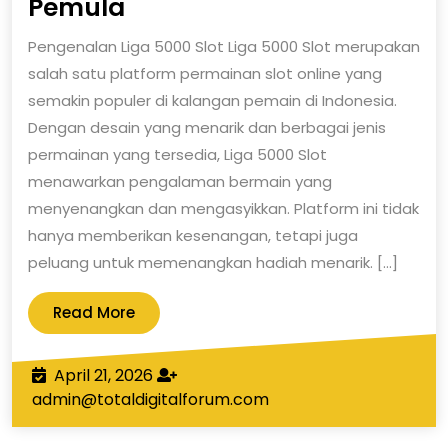
Liga
Pemula
5000
Pengenalan Liga 5000 Slot Liga 5000 Slot merupakan
Slot:
salah satu platform permainan slot online yang
Panduan
semakin populer di kalangan pemain di Indonesia.
Lengkap
Dengan desain yang menarik dan berbagai jenis
untuk
permainan yang tersedia, Liga 5000 Slot
Pemain
menawarkan pengalaman bermain yang
menyenangkan dan mengasyikkan. Platform ini tidak
Pemula
hanya memberikan kesenangan, tetapi juga
peluang untuk memenangkan hadiah menarik. […]
Read
Read More
More
April
April 21, 2026
21,
admin@totaldigitalfo
admin@totaldigitalforum.com
2026