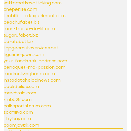
sattamatkasattaking.com
onepetlife.com
thebillboardexperiment.com
beachufabet.biz
mon-tresse-de-lit.com
sugarufabet.biz
boxufabet.biz
topgearautoservices.net
figurine-jouet.com
your-facebook-address.com
perroquet-ma-passion.com
modrenlivinghome.com
instadatahelpainews.com
geekdailies.com
merchrain.com
kmbb28.com
callreportsforum.com
sokmilya.com
abyluny.com
boomjavtrk.com