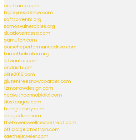
breitkamp.com
tripleyresidence.com
softtorrents.org
somosvulnerables.org
duatloterrassa.com
pamufon.com
porscheperformancedrive.com
tamethekraken.org
lutzinator.com
ondasrl.com
blife2016.com
glutenfreesnowboarder.com
lizmorrowdesign.com
healwithcannabidiol.com
kioskpages.com
trianglecurry.com
imagedum.com
thetowerswellnessretreat.com
officialgelatostrain.com
kaethejeweler.com