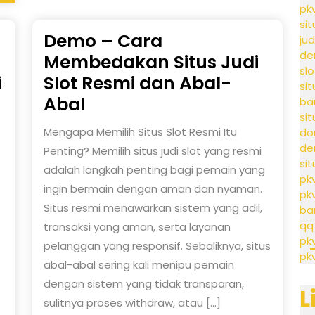
pk
si
Demo – Cara
jud
de
Membedakan Situs Judi
slo
Slot
i
Slot Resmi dan Abal-
sit
Gacor
Demo
Abal
ba
si
–
–
Mengapa Memilih Situs Slot Resmi Itu
do
Kelebihan
Cara
de
Penting? Memilih situs judi slot yang resmi
Bermain
Membedakan
sit
adalah langkah penting bagi pemain yang
pk
di
Situs
ingin bermain dengan aman dan nyaman.
pk
Situs
Judi
Situs resmi menawarkan sistem yang adil,
ba
Judi
Slot
qq
transaksi yang aman, serta layanan
pk
pelanggan yang responsif. Sebaliknya, situs
Bola
Resmi
pk
abal-abal sering kali menipu pemain
dengan
dan
dengan sistem yang tidak transparan,
Odds
Abal-
L
sulitnya proses withdraw, atau […]
Tinggi
Abal