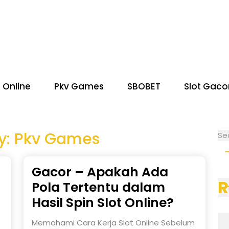
 Online
Pkv Games
SBOBET
Slot Gaco
y:
Pkv Games
Se
Gacor – Apakah Ada
R
Pola Tertentu dalam
Gacor
Hasil Spin Slot Online?
–
Memahami Cara Kerja Slot Online Sebelum