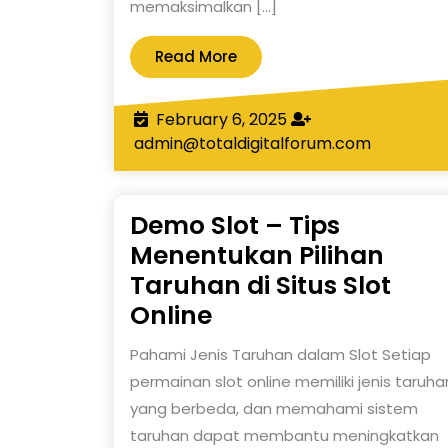
memaksimalkan […]
Read
Read More
More
February
February 6, 2025
6,
admin@to
admin@totaldigitalforum.com
2025
Demo Slot – Tips
Menentukan Pilihan
Taruhan di Situs Slot
Demo
Online
Slot
Pahami Jenis Taruhan dalam Slot Setiap
–
permainan slot online memiliki jenis taruha
Tips
yang berbeda, dan memahami sistem
Menentukan
taruhan dapat membantu meningkatkan