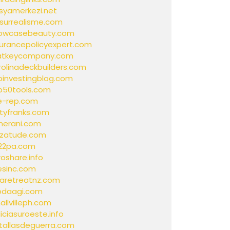
syamerkezi.net
-surrealisme.com
owcasebeauty.com
surancepolicyexpert.com
atkeycompany.com
rolinadeckbuilders.com
pinvestingblog.com
p50tools.com
e-rep.com
ltyfranks.com
nerani.com
zzatude.com
22pa.com
roshare.info
alforum.com
lesinc.com
laretreatnz.com
daagi.com
allvilleph.com
iciasuroeste.info
tallasdeguerra.com