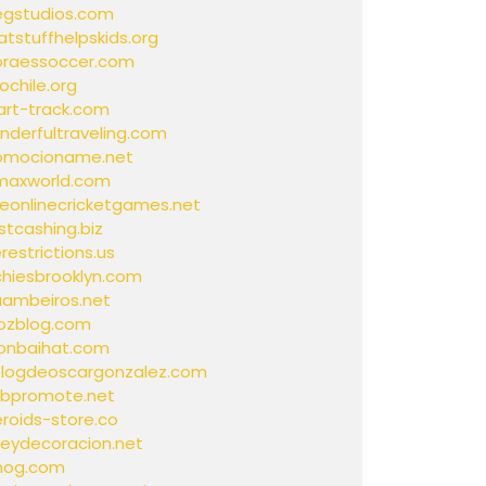
egstudios.com
atstuffhelpskids.org
raessoccer.com
ochile.org
art-track.com
nderfultraveling.com
omocioname.net
maxworld.com
eeonlinecricketgames.net
stcashing.biz
erestrictions.us
chiesbrooklyn.com
ambeiros.net
fozblog.com
onbaihat.com
blogdeoscargonzalez.com
bpromote.net
eroids-store.co
teydecoracion.net
thog.com