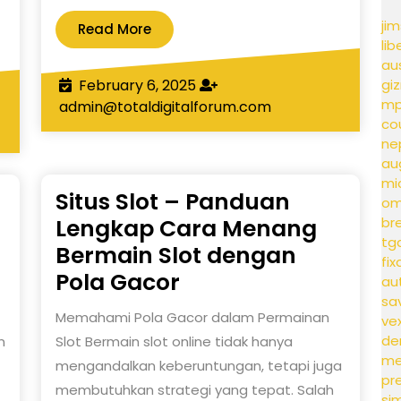
ji
Read
Read More
li
More
au
February
February 6, 2025
gi
mp
6,
admin@totaldigit
admin@totaldigitalforum.com
co
taldigitalforum.com
2025
ne
au
mi
Situs Slot – Panduan
om
Lengkap Cara Menang
br
tg
Bermain Slot dengan
fi
Situs
Pola Gacor
au
sa
Slot
Memahami Pola Gacor dalam Permainan
ve
–
de
n
Slot Bermain slot online tidak hanya
Panduan
me
mengandalkan keberuntungan, tetapi juga
pr
Lengkap
membutuhkan strategi yang tepat. Salah
si