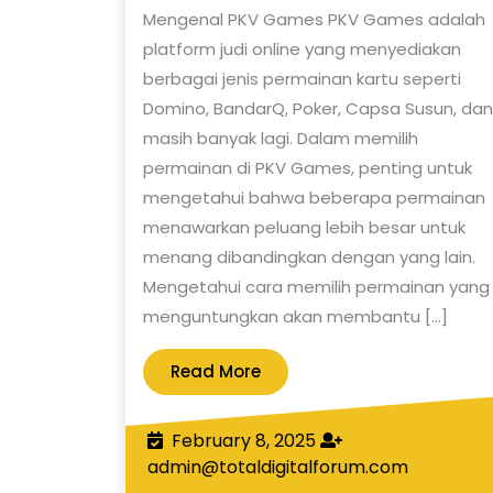
–
Mengenal PKV Games PKV Games adalah
Bagai
platform judi online yang menyediakan
Cara
berbagai jenis permainan kartu seperti
Memili
Domino, BandarQ, Poker, Capsa Susun, dan
Perma
masih banyak lagi. Dalam memilih
di
permainan di PKV Games, penting untuk
mengetahui bahwa beberapa permainan
PKV
menawarkan peluang lebih besar untuk
Game
menang dibandingkan dengan yang lain.
yang
Mengetahui cara memilih permainan yang
Mengu
menguntungkan akan membantu […]
Read
Read More
More
February
February 8, 2025
8,
admin@to
admin@totaldigitalforum.com
2025