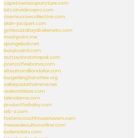
capetownacupuncture.com
bitcoinvideospro.com
cosmiccrowcollective.com
alain-jacquet.com
gotisouizakayabakeneko.com
meshpoint.me
spongebob.net
busyboxintl.com
auttayanratchapak.com
postcoffeebarva.com
elteatromilliondollar.com
burgerkingfranchise.org
vallarpadathamma.net
realworldsize.com
teknolama.com
productforbaby.com
orb-z.com
fosterscoachhousetavern.com
mesasdecultivoonline.com
boilersnbits.com