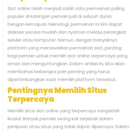
Slot online telah menjadi salah satu permainan paling
populer di kalangan pemain judi di seluruh dunia.
Dengan kemajuan teknologi, permainan ini kini dapat
diakses secara mudah dan nyaman melalui perangkat
seluler atau komputer. Namun, dengan banyaknya
platform yang menawarkan permainan slot, penting
bagi pemain untuk memilih slot online terpercaya yang
aman dan menguntungkan. Dalam artikel ini, kita akan
membahas beberapa poin penting yang harus
dipertimbangkan saat memilih platform tersebut.
Pentingnya Memilih Situs
Terpercaya
Memilih situs slot online yang terpercaya sangatlah
krusial. Banyak pemain sering kali terjebak dalam
penipuan atau situs yang tidak dapat dipercaya. Dalam