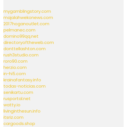
mygamblingstory.com
majalahwekonews.com
2017hoganoutlet.com
pelmanec.com
domino99qq.net
directoryoftheweb.com
donttellashton.com
rush3studio.com
roro90.com
herzio.com
in-hi5.com
krainafantasy.info
todas-noticias.com
senikartu.com
rusportal.net
watty.io
livinginthesun.info
itsriz.com
cargoods.shop