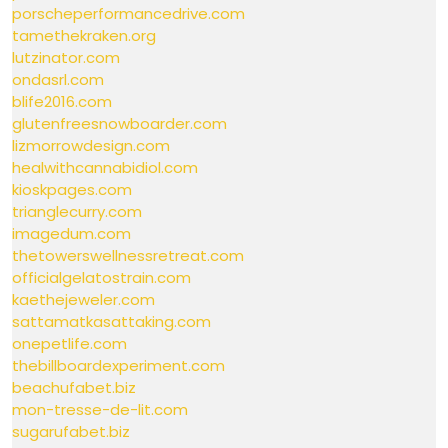
porscheperformancedrive.com
tamethekraken.org
lutzinator.com
ondasrl.com
blife2016.com
glutenfreesnowboarder.com
lizmorrowdesign.com
healwithcannabidiol.com
kioskpages.com
trianglecurry.com
imagedum.com
thetowerswellnessretreat.com
officialgelatostrain.com
kaethejeweler.com
sattamatkasattaking.com
onepetlife.com
thebillboardexperiment.com
beachufabet.biz
mon-tresse-de-lit.com
sugarufabet.biz