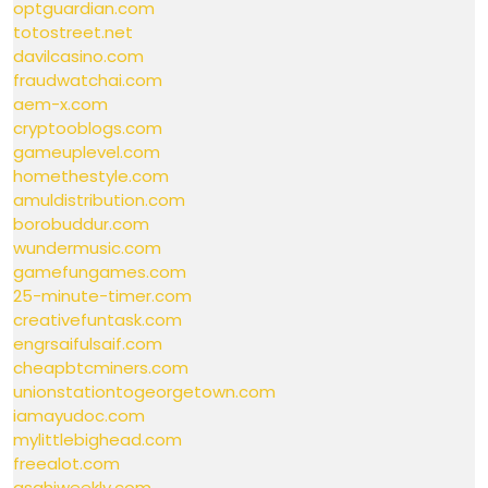
optguardian.com
totostreet.net
davilcasino.com
fraudwatchai.com
aem-x.com
cryptooblogs.com
gameuplevel.com
homethestyle.com
amuldistribution.com
borobuddur.com
wundermusic.com
gamefungames.com
25-minute-timer.com
creativefuntask.com
engrsaifulsaif.com
cheapbtcminers.com
unionstationtogeorgetown.com
iamayudoc.com
mylittlebighead.com
freealot.com
asahiweekly.com