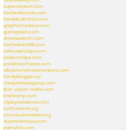
supercleanut.com
bedandbicycle.com
heraldcalifornia.com
graphicmonkeys.com
gamepixies.com
drawneastart.com
fasthokislot88.com
safecasinotips.com
jackpotchips.com
proelitesoftware.com
allcustomercarenumbers.com
familyblogger.xyz
chrisjohnslawgroup.com
klub-vulcan-online.com
breitkamp.com
tripleyresidence.com
softtorrents.org
somosvulnerables.org
duatloterrassa.com
pamufon.com