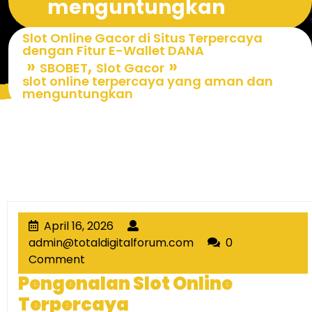
menguntungkan
Slot Online Gacor di Situs Terpercaya
dengan Fitur E-Wallet DANA
»
,
»
SBOBET
Slot Gacor
slot online terpercaya yang aman dan
menguntungkan
April
April 16, 2026
16,
admin@totaldigitalf
admin@totaldigitalforum.com
0
2026
Comment
Pengenalan Slot Online
Terpercaya