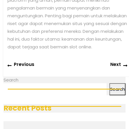
platform yang aman, pemain dapat menikmati
pengalaman bermain yang menyenangkan dan
menguntungkan. Penting bagi pemain untuk melakukan
riset agar dapat menemukan situs yang sesuai dengan
kebutuhan dan preferensi mereka. Dengan melakukan
hal ini, dua faktor utama: keamanan dan keuntungan,
dapat terjaga saat bermain slot online.
Post
Previous
Previous
Next
navigation
post:
Search
Search
Recent Posts