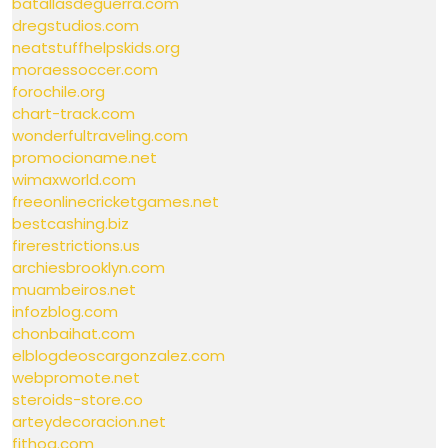
batallasdeguerra.com
dregstudios.com
neatstuffhelpskids.org
moraessoccer.com
forochile.org
chart-track.com
wonderfultraveling.com
promocioname.net
wimaxworld.com
freeonlinecricketgames.net
bestcashing.biz
firerestrictions.us
archiesbrooklyn.com
muambeiros.net
infozblog.com
chonbaihat.com
elblogdeoscargonzalez.com
webpromote.net
steroids-store.co
arteydecoracion.net
fithog.com