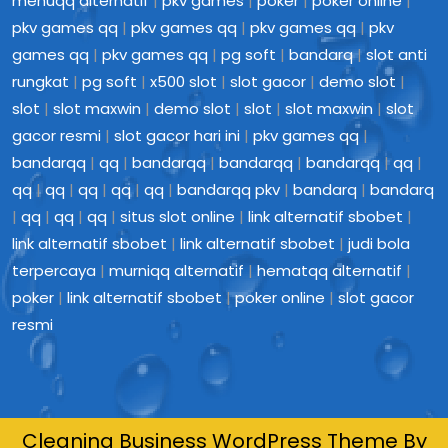
menuqq alternatif
|
pkv games
|
poker
|
poker online
|
pkv games qq
|
pkv games qq
|
pkv games qq
|
pkv
games qq
|
pkv games qq
|
pg soft
|
bandarq
|
slot anti
rungkat
|
pg soft
|
x500 slot
|
slot gacor
|
demo slot
|
slot
|
slot maxwin
|
demo slot
|
slot
|
slot maxwin
|
slot
gacor resmi
|
slot gacor hari ini
|
pkv games qq
|
bandarqq
|
qq
|
bandarqq
|
bandarqq
|
bandarqq
|
qq
|
qq
|
qq
|
qq
|
qq
|
qq
|
bandarqq pkv
|
bandarq
|
bandarq
|
qq
|
qq
|
qq
|
situs slot online
|
link alternatif sbobet
|
link alternatif sbobet
|
link alternatif sbobet
|
judi bola
terpercaya
|
murniqq alternatif
|
hematqq alternatif
|
poker
|
link alternatif sbobet
|
poker online
|
slot gacor
resmi
Cleaning Business WordPress Theme By