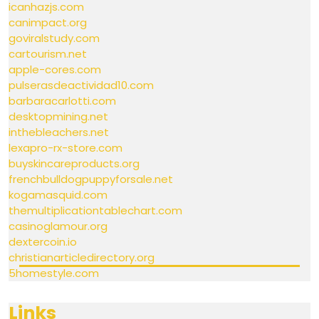
icanhazjs.com
canimpact.org
goviralstudy.com
cartourism.net
apple-cores.com
pulserasdeactividad10.com
barbaracarlotti.com
desktopmining.net
inthebleachers.net
lexapro-rx-store.com
buyskincareproducts.org
frenchbulldogpuppyforsale.net
kogamasquid.com
themultiplicationtablechart.com
casinoglamour.org
dextercoin.io
christianarticledirectory.org
5homestyle.com
Links