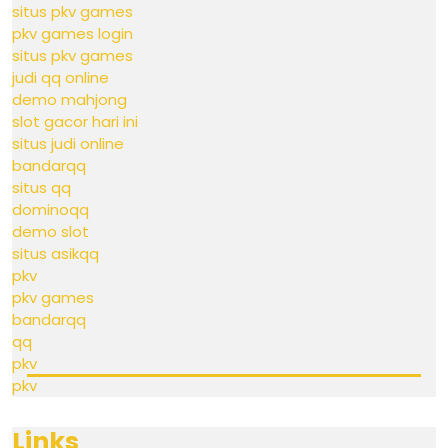
situs pkv games
pkv games login
situs pkv games
judi qq online
demo mahjong
slot gacor hari ini
situs judi online
bandarqq
situs qq
dominoqq
demo slot
situs asikqq
pkv
pkv games
bandarqq
qq
pkv
pkv
Links