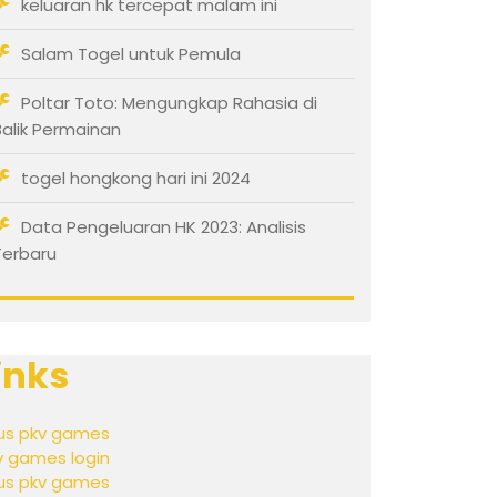
keluaran hk tercepat malam ini
Salam Togel untuk Pemula
Poltar Toto: Mengungkap Rahasia di
Balik Permainan
togel hongkong hari ini 2024
Data Pengeluaran HK 2023: Analisis
Terbaru
inks
tus pkv games
alforum.com
v games login
tus pkv games