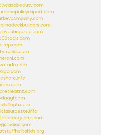
owcasebeauty.com
surancepolicyexpert.com
atkeycompany.com
rolinadeckbuilders.com
pinvestingblog.com
p50tools.com
e-rep.com
ltyfranks.com
nerani.com
zzatude.com
22pa.com
roshare.info
lesinc.com
laretreatnz.com
daagi.com
allvilleph.com
iciasuroeste.info
tallasdeguerra.com
egstudios.com
atstuffhelpskids.org