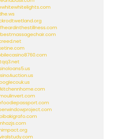
seandbasil.com
ewhitewhitelights.com
dhe.ws
ckrodtwetland.org
lfheardinthestillness.com
bestmassagechair.com
icreed.net
uxetine.com
bilecasino8760.com
tqq3.net
sinoloans5.us
sinoAuction.us
pooglecouk.us
kitchennhome.com
moulinvert.com
efoodiepassport.com
perwindowproject.com
pibakigrafo.com
anhazjs.com
nimpact.org
viralstudy.com