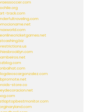
raessoccer.com
ochile.org
art-track.com
nderfultraveling.com
omocioname.net
maxworld.com
eeonlinecricketgames.net
stcashing.biz
erestrictions.us
chiesbrooklyn.com
ambeiros.net
fozblog.com
onbaihat.com
blogdeoscargonzalez.com
bpromote.net
eroids-store.co
teydecoracion.net
thog.com
stlaptopbestmonitor.com
orginaryland.com